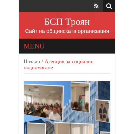
БСП Троян
Сайт на общинската организация
MENU
Начало
/
Агенция за социално
подпомагане