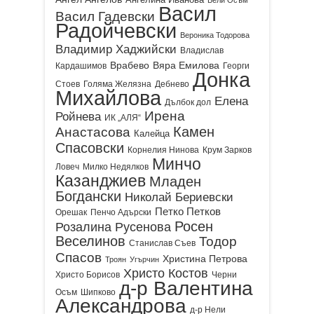
Васил
Васил Гадевски
Радойчевски
Вероника Тодорова
Владимир Хаджийски
Владислав
Врабево
Вяра Емилова
Кардашимов
Георги
Донка
Стоев
Голяма Желязна
Дебнево
Михайлова
Елена
Дълбок дол
Ирена
Ройнева
ИК „АЛЯ“
Камен
Анастасова
Калейца
Спасовски
Корнелия Нинова
Крум Зарков
Минчо
Ловеч
Милко Недялков
Казанджиев
Младен
Богдански
Николай Бериевски
Петко Петков
Орешак
Пенчо Адърски
Росен
Розалина Русенова
Веселинов
Тодор
Станислав Съев
Спасов
Христина Петрова
Троян
Угърчин
Христо Костов
Христо Борисов
Черни
д-р Валентина
Осъм
Шипково
Александрова
д-р Нели