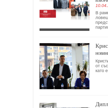
ИЗБОР
10.04.
В рам
ловеш
предс
парти
Крис
НОВИН
Крист
от съ
като 
Дипл