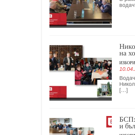
водач
Нико
на х
ИЗБОР
10.04.
Водач
Никол
[…]
БСП:
и бъ