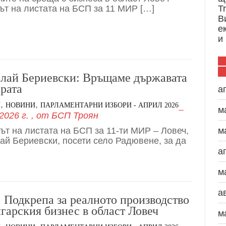
ът на листата на БСП за 11 МИР […]
T
В
е
и
лай Бериевски: Връщаме държавата
ората
а
,
,
И
НОВИНИ
ПАРЛАМЕНТАРНИ ИЗБОРИ - АПРИЛ 2026
м
2026 г.
, от
БСП Троян
ът на листата на БСП за 11-ти МИР – Ловеч,
м
ай Бериевски, посети село Радювене, за да
а
м
а
 Подкрепа за реалното производство
лгарския бизнес в област Ловеч
м