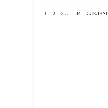
1
2
3
…
44
СЛЕДВА