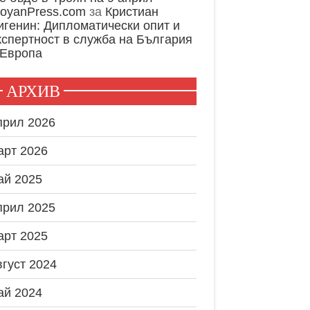
royanPress.com
за
Кристиан
игенин: Дипломатически опит и
кспертност в служба на България
 Европа
АРХИВ
прил 2026
арт 2026
ай 2025
прил 2025
арт 2025
вгуст 2024
ай 2024