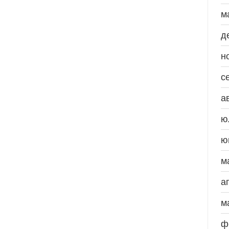
м
д
н
с
а
ю
ю
м
а
м
ф