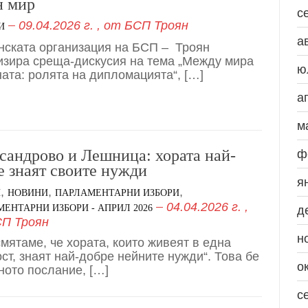
н мир
с
09.04.2026 г.
, от
БСП Троян
И
а
ската организация на БСП – Троян
изира среща-дискусия на тема „Между мира
ю
ната: ролята на дипломацията“, […]
а
м
сандрово и Лешница: хората най-
ф
е знаят своите нужди
я
,
,
,
И
НОВИНИ
ПАРЛАМЕНТАРНИ ИЗБОРИ
04.04.2026 г.
,
ЕНТАРНИ ИЗБОРИ - АПРИЛ 2026
д
П Троян
н
смятаме, че хората, които живеят в една
ст, знаят най-добре нейните нужди“. Това бе
о
ното послание, […]
с