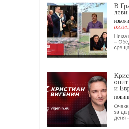
В Гр
леви
ИЗБОР
03.04.
Никол
– Обе
среща
Крис
опит
и Ев
НОВИН
Очакв
за да
деня 