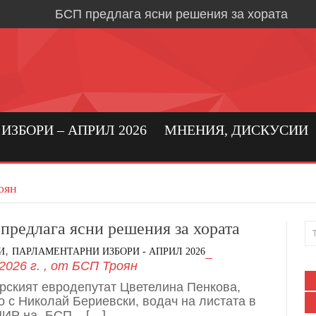
БСП предлага ясни решения за хората
Време е за социална държава, в която хора
първо място
Кристиан Вигенин: да се погрижим за бълга
бизнес!
Николай Бериевски: Връщаме държавата н
ЗБОРИ – АПРИЛ 2026
МНЕНИЯ, ДИСКУСИИ
БСП: Подкрепа за реалното производство 
бизнес в област Ловеч
оян
Кристиан Вигенин за мира и войната
Дипломацията е единственият път към тра
предлага ясни решения за хората
,
И
ПАРЛАМЕНТАРНИ ИЗБОРИ - АПРИЛ 2026
Александрово и Лешница: хората най-добр
2026 г.
, от
БСП Троян
своите нужди
рският евродепутат Цветелина Пенкова,
В Градежница: среща с три поколения лев
о с Николай Бериевски, водач на листата в
МИР на „БСП – […]