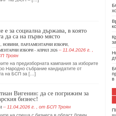
Кристиан Вигенин: Дипломатически опит и 
Б
служба на България и Европа
х
В
к
е е за социална държава, в която
та да са на първо място
К
з
,
,
,
И
НОВИНИ
ПАРЛАМЕНТАРНИ ИЗБОРИ
11.04.2026 г.
,
ЕНТАРНИ ИЗБОРИ - АПРИЛ 2026
Н
П Троян
д
ките на предизборната кампания за изборите
-ро Народно събрание кандидатите от
Б
та на БСП за […]
п
в
тиан Вигенин: да се погрижим за
арския бизнес!
11.04.2026 г.
, от
БСП Троян
И
П
ките на среща с бизнеса в област Ловеч
щ