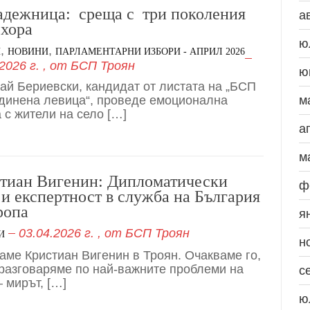
адежница: среща с три поколения
а
 хора
ю
,
,
И
НОВИНИ
ПАРЛАМЕНТАРНИ ИЗБОРИ - АПРИЛ 2026
2026 г.
, от
БСП Троян
ю
ай Бериевски, кандидат от листата на „БСП
динена левица“, проведе емоционална
м
 с жители на село […]
а
м
тиан Вигенин: Дипломатически
ф
 и експертност в служба на България
ропа
я
03.04.2026 г.
, от
БСП Троян
И
н
аме Кристиан Вигенин в Троян. Очакваме го,
 разговаряме по най-важните проблеми на
с
– мирът, […]
ю