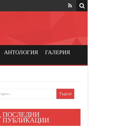
та да са на
рския
а хората
АНТОЛОГИЯ
ГАЛЕРИЯ
и българския
ен мир
е знаят
ПОСЛЕДНИ
и хора
ПУБЛИКАЦИИ