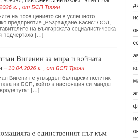
,
,
И
НОВИНИ
ПАРЛАМЕНТАРНИ ИЗБОРИ - АПРИЛ 2026
д
2026 г.
, от
БСП Троян
ките на посещението си в успешното
н
ко предприятие „Възраждане-Касис“ ООД,
тавителите на Българската социалистическа
о
я подчертаха […]
с
а
тиан Вигенин за мира и войната
10.04.2026 г.
, от
БСП Троян
ю
И
иан Вигенин е утвърден български политик
м
става на БСП, който в настоящия си мандат
евродепутат […]
а
ф
н
о
омацията е единственият път към