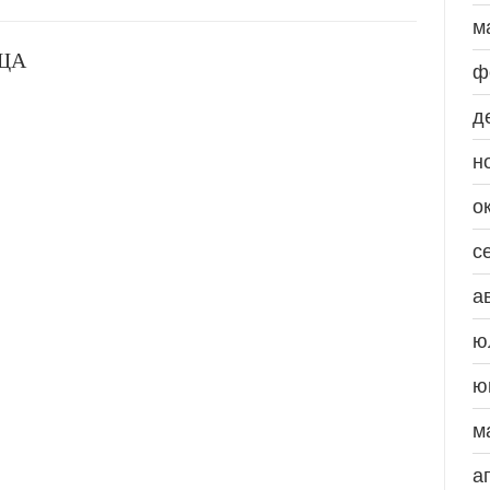
м
ЩА
ф
д
н
о
с
а
ю
ю
м
а