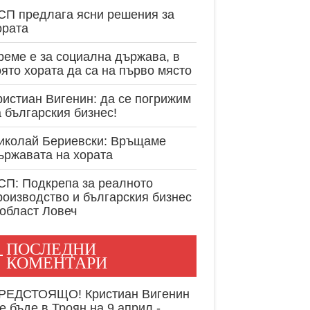
експертност в
СП предлага ясни решения за
ората
реме е за социална държава, в
оято хората да са на първо място
ристиан Вигенин: да се погрижим
а българския бизнес!
иколай Бериевски: Връщаме
ържавата на хората
СП: Подкрепа за реалното
роизводство и българския бизнес
 област Ловеч
ПОСЛЕДНИ
КОМЕНТАРИ
РЕДСТОЯЩО! Кристиан Вигенин
е бъде в Троян на 9 април -