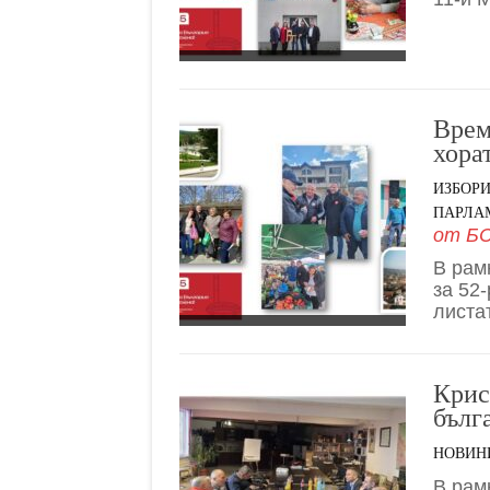
Врем
хора
ИЗБОР
ПАРЛАМ
от
БС
В рам
за 52
листа
Крис
бълг
НОВИН
В рам