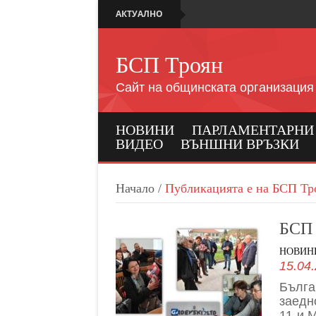
АКТУАЛНО
БСП Троян
Сайт на общинската организация
НОВИНИ
ПАРЛАМЕНТАРНИ И
ВИДЕО
ВЪНШНИ ВРЪЗКИ
Начало
/
Публикацията е на БСП Тр
БСП 
НОВИН
15.04.
Бълга
заедн
11-и 