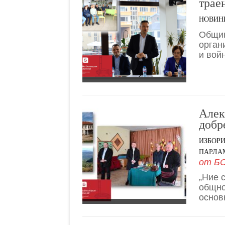
трае
НОВИН
Общин
орган
и вой
Алек
добр
ИЗБОР
ПАРЛАМ
от
БС
„Ние 
общно
основ