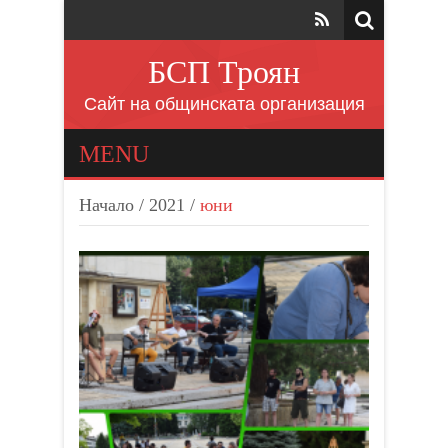
БСП Троян
Сайт на общинската организация
MENU
Начало
/
2021
/
юни