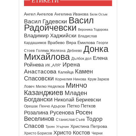
ЕТИКЕТИ
Ангел Ангелов
Ангелина Иванова
Бели Осъм
Васил
Васил Гадевски
Радойчевски
Вероника Тодорова
Владимир Хаджийски
Владислав
Врабево
Вяра Емилова
Кардашимов
Георги
Донка
Стоев
Голяма Желязна
Дебнево
Михайлова
Елена
Дълбок дол
Ирена
Ройнева
ИК „АЛЯ“
Камен
Анастасова
Калейца
Спасовски
Корнелия Нинова
Крум Зарков
Минчо
Ловеч
Милко Недялков
Казанджиев
Младен
Богдански
Николай Бериевски
Петко Петков
Орешак
Пенчо Адърски
Росен
Розалина Русенова
Веселинов
Тодор
Станислав Съев
Спасов
Христина Петрова
Троян
Угърчин
Христо Костов
Христо Борисов
Черни