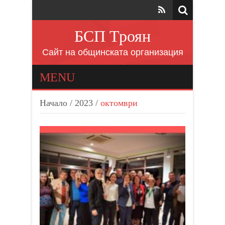
БСП Троян
Сайт на общинската организация
MENU
Начало
/
2023
/
октомври