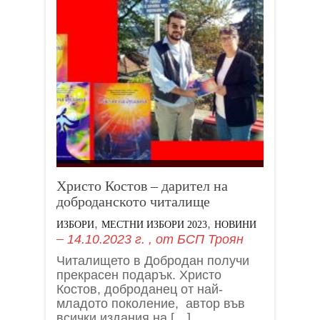
Христо Костов – дарител на
доброданското читалище
,
,
ИЗБОРИ
МЕСТНИ ИЗБОРИ 2023
НОВИНИ
14.10.2023 г.
, от
БСП Троян
Читалището в Добродан получи
прекрасен подарък. Христо
Костов, доброданец от най-
младото поколение, автор във
всички издания на […]