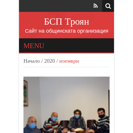
БСП Троян
Сайт на общинската организация
MENU
Начало
/
2020
/
ноември