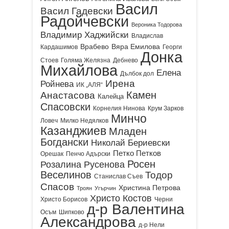
Васил
Васил Гадевски
Радойчевски
Вероника Тодорова
Владимир Хаджийски
Владислав
Врабево
Вяра Емилова
Кардашимов
Георги
Донка
Стоев
Голяма Желязна
Дебнево
Михайлова
Елена
Дълбок дол
Ирена
Ройнева
ИК „АЛЯ“
Камен
Анастасова
Калейца
Спасовски
Корнелия Нинова
Крум Зарков
Минчо
Ловеч
Милко Недялков
Казанджиев
Младен
Богдански
Николай Бериевски
Петко Петков
Орешак
Пенчо Адърски
Росен
Розалина Русенова
Веселинов
Тодор
Станислав Съев
Спасов
Христина Петрова
Троян
Угърчин
Христо Костов
Христо Борисов
Черни
д-р Валентина
Осъм
Шипково
Александрова
д-р Нели