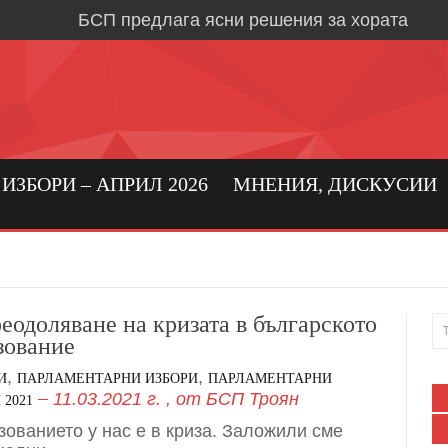
БСП предлага ясни решения за хората
Време е за социална държава, в която хора
първо място
Кристиан Вигенин: да се погрижим за бълга
бизнес!
Николай Бериевски: Връщаме държавата н
ЗБОРИ – АПРИЛ 2026
МНЕНИЯ, ДИСКУСИИ
БСП: Подкрепа за реалното производство 
бизнес в област Ловеч
Кристиан Вигенин за мира и войната
Дипломацията е единственият път към тра
реодоляване на кризата в българското
зование
Александрово и Лешница: хората най-добр
,
,
своите нужди
И
ПАРЛАМЕНТАРНИ ИЗБОРИ
ПАРЛАМЕНТАРНИ
11.03.2021 г.
, от
БСП Троян
 2021
В Градежница: среща с три поколения лев
зованието у нас е в криза. Заложили сме