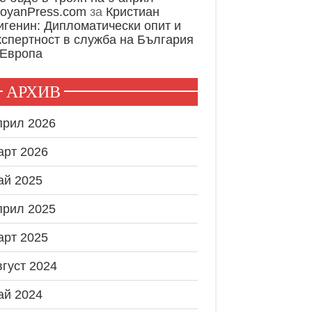
royanPress.com
за
Кристиан
игенин: Дипломатически опит и
кспертност в служба на България
 Европа
АРХИВ
прил 2026
арт 2026
ай 2025
прил 2025
арт 2025
вгуст 2024
ай 2024