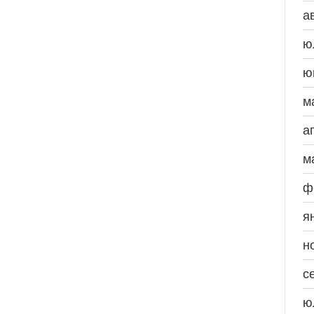
а
ю
ю
м
а
м
ф
я
н
с
ю