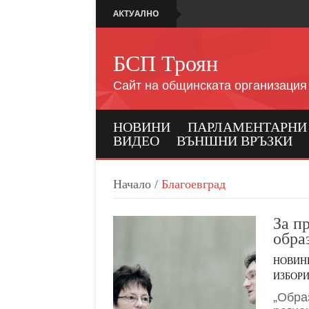
АКТУАЛНО
БСП Троян
Сайт на общинската организация
НОВИНИ
ПАРЛАМЕНТАРНИ И
ВИДЕО
ВЪНШНИ ВРЪЗКИ
Начало
/
Благоевград
За п
обра
НОВИН
ИЗБОРИ
„Обра