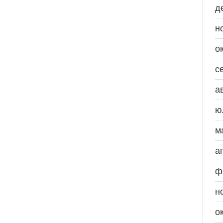
д
н
о
с
а
ю
м
а
ф
н
о