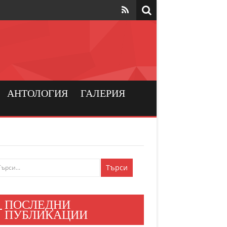
та да са на
рския
а хората
АНТОЛОГИЯ
ГАЛЕРИЯ
и българския
ен мир
е знаят
ПОСЛЕДНИ
и хора
ПУБЛИКАЦИИ