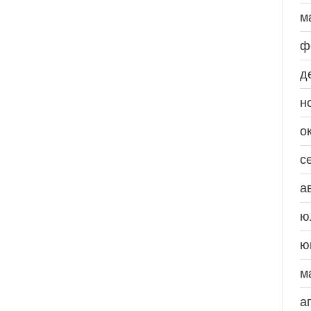
м
ф
д
н
о
с
а
ю
ю
м
а