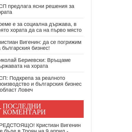
експертност в
СП предлага ясни решения за
ората
реме е за социална държава, в
оято хората да са на първо място
ристиан Вигенин: да се погрижим
а българския бизнес!
иколай Бериевски: Връщаме
ържавата на хората
СП: Подкрепа за реалното
роизводство и българския бизнес
 област Ловеч
ПОСЛЕДНИ
КОМЕНТАРИ
РЕДСТОЯЩО! Кристиан Вигенин
е бъде в Троян на 9 април -