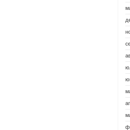
м
д
н
с
а
ю
ю
м
а
м
ф