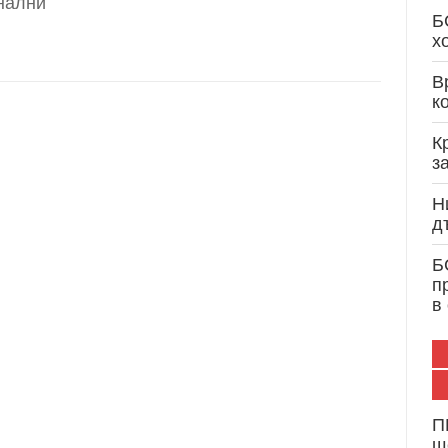
нални
Кристиан Вигенин: Дипломатически опит и 
Б
служба на България и Европа
х
В
к
К
з
Н
д
Б
п
в
П
щ