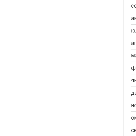
с
а
ю
а
м
ф
я
д
н
о
с