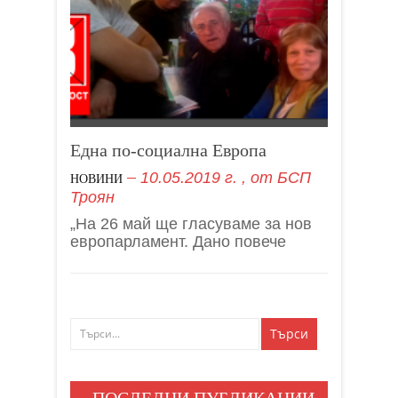
Една по-социална Европа
10.05.2019 г.
, от
БСП
НОВИНИ
Троян
„На 26 май ще гласуваме за нов
европарламент. Дано повече