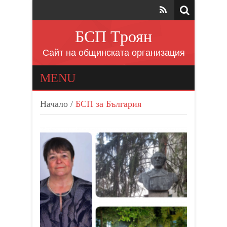
БСП Троян
Сайт на общинската организация
MENU
Начало
/
БСП за България