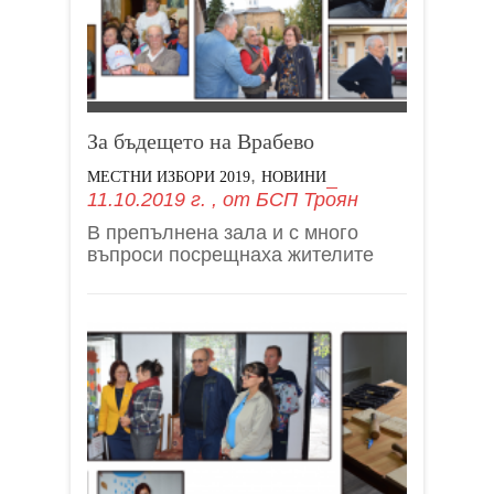
За бъдещето на Врабево
,
МЕСТНИ ИЗБОРИ 2019
НОВИНИ
11.10.2019 г.
, от
БСП Троян
В препълнена зала и с много
въпроси посрещнаха жителите