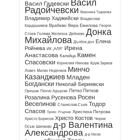
Васил
Васил Гадевски
Радойчевски
Вероника Тодорова
Владимир Хаджийски
Владислав
Врабево
Вяра Емилова
Кардашимов
Георги
Донка
Стоев
Голяма Желязна
Дебнево
Михайлова
Елена
Дълбок дол
Ирена
Ройнева
ИК „АЛЯ“
Камен
Анастасова
Калейца
Спасовски
Корнелия Нинова
Крум Зарков
Минчо
Ловеч
Милко Недялков
Казанджиев
Младен
Богдански
Николай Бериевски
Петко Петков
Орешак
Пенчо Адърски
Росен
Розалина Русенова
Веселинов
Тодор
Станислав Съев
Спасов
Христина Петрова
Троян
Угърчин
Христо Костов
Христо Борисов
Черни
д-р Валентина
Осъм
Шипково
Александрова
д-р Нели