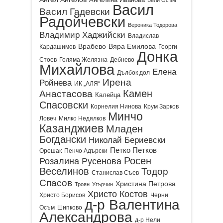
Васил
Васил Гадевски
Радойчевски
Вероника Тодорова
Владимир Хаджийски
Владислав
Врабево
Вяра Емилова
Кардашимов
Георги
Донка
Стоев
Голяма Желязна
Дебнево
Михайлова
Елена
Дълбок дол
Ирена
Ройнева
ИК „АЛЯ“
Камен
Анастасова
Калейца
Спасовски
Корнелия Нинова
Крум Зарков
Минчо
Ловеч
Милко Недялков
Казанджиев
Младен
Богдански
Николай Бериевски
Петко Петков
Орешак
Пенчо Адърски
Росен
Розалина Русенова
Веселинов
Тодор
Станислав Съев
Спасов
Христина Петрова
Троян
Угърчин
Христо Костов
Христо Борисов
Черни
д-р Валентина
Осъм
Шипково
Александрова
д-р Нели