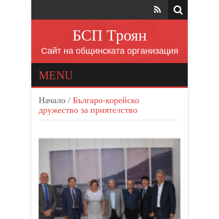
БСП Троян
Сайт на общинската организация
MENU
Начало
/
Българо-корейско
дружество за приятелство