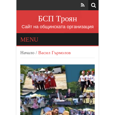
БСП Троян
Сайт на общинската организация
MENU
Начало
/
Васил Гърмолов