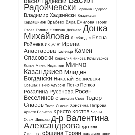
Васил Гадевски
Радойчевски
Вероника Тодорова
Владимир Хаджийски
Владислав
Врабево
Вяра Емилова
Кардашимов
Георги
Донка
Стоев
Голяма Желязна
Дебнево
Михайлова
Елена
Дълбок дол
Ирена
Ройнева
ИК „АЛЯ“
Камен
Анастасова
Калейца
Спасовски
Корнелия Нинова
Крум Зарков
Минчо
Ловеч
Милко Недялков
Казанджиев
Младен
Богдански
Николай Бериевски
Петко Петков
Орешак
Пенчо Адърски
Росен
Розалина Русенова
Веселинов
Тодор
Станислав Съев
Спасов
Христина Петрова
Троян
Угърчин
Христо Костов
Христо Борисов
Черни
д-р Валентина
Осъм
Шипково
Александрова
д-р Нели
община Троян
Стоянова
парламентарни