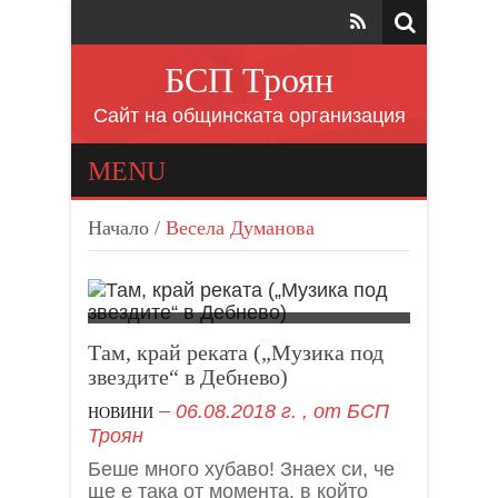
БСП Троян
Сайт на общинската организация
MENU
Начало
/
Весела Думанова
Там, край реката („Музика под
звездите“ в Дебнево)
06.08.2018 г.
, от
БСП
НОВИНИ
Троян
Беше много хубаво! Знаех си, че
ще е така от момента, в който