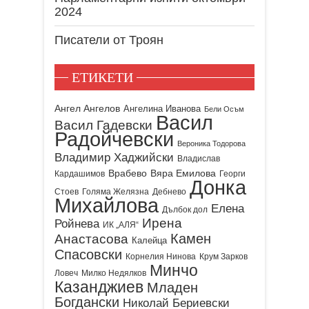
2024
Писатели от Троян
ЕТИКЕТИ
Ангел Ангелов
Ангелина Иванова
Бели Осъм
Васил
Васил Гадевски
Радойчевски
Вероника Тодорова
Владимир Хаджийски
Владислав
Врабево
Вяра Емилова
Кардашимов
Георги
Донка
Стоев
Голяма Желязна
Дебнево
Михайлова
Елена
Дълбок дол
Ирена
Ройнева
ИК „АЛЯ“
Камен
Анастасова
Калейца
Спасовски
Корнелия Нинова
Крум Зарков
Минчо
Ловеч
Милко Недялков
Казанджиев
Младен
Богдански
Николай Бериевски