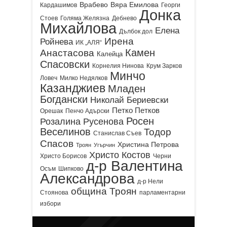
Врабево
Вяра Емилова
Кардашимов
Георги
Донка
Стоев
Голяма Желязна
Дебнево
Михайлова
Елена
Дълбок дол
Ирена
Ройнева
ИК „АЛЯ“
Камен
Анастасова
Калейца
Спасовски
Корнелия Нинова
Крум Зарков
Минчо
Ловеч
Милко Недялков
Казанджиев
Младен
Богдански
Николай Бериевски
Петко Петков
Орешак
Пенчо Адърски
Росен
Розалина Русенова
Веселинов
Тодор
Станислав Съев
Спасов
Христина Петрова
Троян
Угърчин
Христо Костов
Христо Борисов
Черни
д-р Валентина
Осъм
Шипково
Александрова
д-р Нели
община Троян
Стоянова
парламентарни
избори