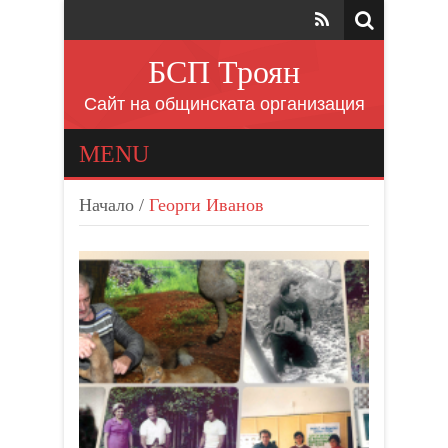
БСП Троян
Сайт на общинската организация
MENU
Начало
/
Георги Иванов