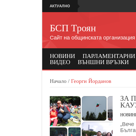
АКТУАЛНО
БСП Троян
Сайт на общинската организация
НОВИНИ
ПАРЛАМЕНТАРНИ И
ВИДЕО
ВЪНШНИ ВРЪЗКИ
Начало
/
Георги Йорданов
ЗА 
КАУ
НОВИН
„Вече
Бълга