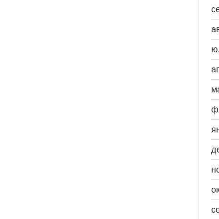
с
а
ю
а
м
ф
я
д
н
о
с