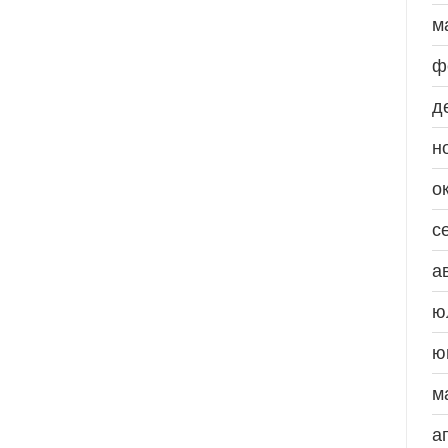
м
ф
д
н
о
с
а
ю
ю
м
а