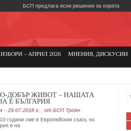
БСП предлага ясни решения за хората
Време е за социална държава, в която хора
първо място
Кристиан Вигенин: да се погрижим за бълга
бизнес!
Николай Бериевски: Връщаме държавата н
ЗБОРИ – АПРИЛ 2026
МНЕНИЯ, ДИСКУСИИ
БСП: Подкрепа за реалното производство 
бизнес в област Ловеч
Кристиан Вигенин за мира и войната
Дипломацията е единственият път към тра
ПО-ДОБЪР ЖИВОТ – НАШАТА
ЗА Е БЪЛГАРИЯ
Александрово и Лешница: хората най-добр
29.07.2018 г.
, от
БСП Троян
своите нужди
И
 10 години сме в Европейския съюз, но
В Градежница: среща с три поколения лев
рия е на