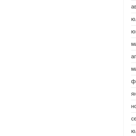
а
ю
ю
м
а
м
ф
я
н
с
ю