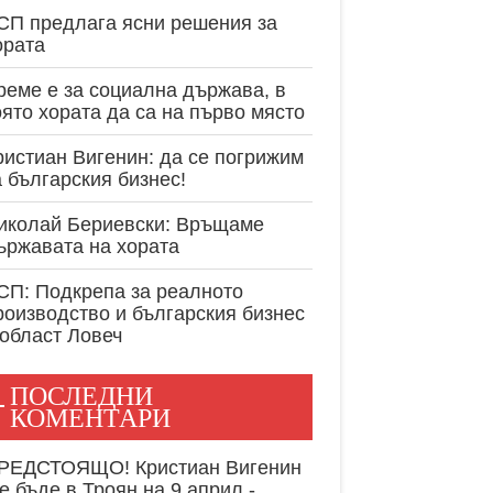
експертност в
СП предлага ясни решения за
ората
реме е за социална държава, в
оято хората да са на първо място
ристиан Вигенин: да се погрижим
а българския бизнес!
иколай Бериевски: Връщаме
ържавата на хората
СП: Подкрепа за реалното
роизводство и българския бизнес
 област Ловеч
ПОСЛЕДНИ
КОМЕНТАРИ
РЕДСТОЯЩО! Кристиан Вигенин
е бъде в Троян на 9 април -