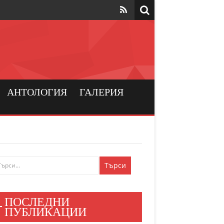
та да са на
рския
а хората
АНТОЛОГИЯ
ГАЛЕРИЯ
и българския
ен мир
е знаят
ПОСЛЕДНИ
и хора
ПУБЛИКАЦИИ