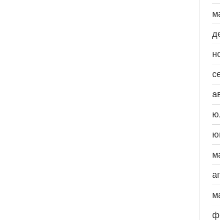
м
д
н
с
а
ю
ю
м
а
м
ф