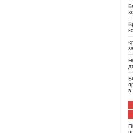
Кристиан Вигенин: Дипломатически опит и 
Б
служба на България и Европа
х
В
к
К
з
Н
д
Б
п
в
П
щ