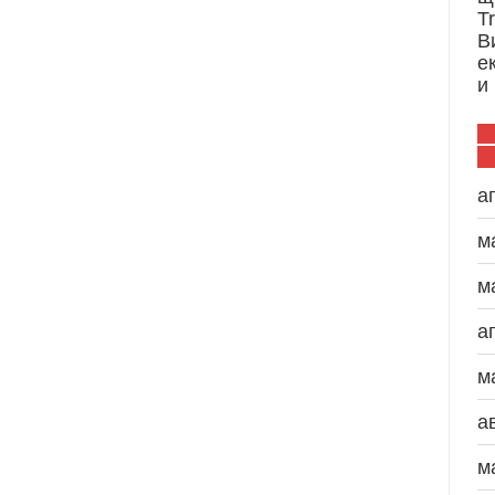
T
В
е
и
а
м
м
а
м
а
м