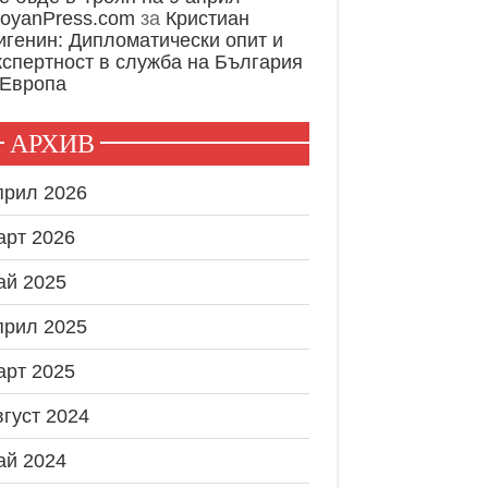
royanPress.com
за
Кристиан
игенин: Дипломатически опит и
кспертност в служба на България
 Европа
АРХИВ
прил 2026
арт 2026
ай 2025
прил 2025
арт 2025
вгуст 2024
ай 2024