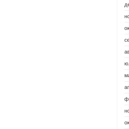
д
н
о
с
а
ю
м
а
ф
н
о