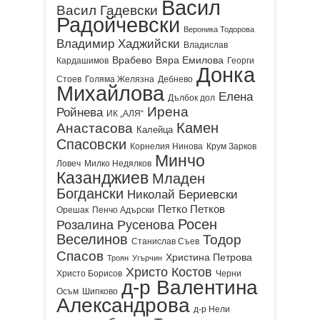
Васил
Васил Гадевски
Радойчевски
Вероника Тодорова
Владимир Хаджийски
Владислав
Врабево
Вяра Емилова
Кардашимов
Георги
Донка
Стоев
Голяма Желязна
Дебнево
Михайлова
Елена
Дълбок дол
Ирена
Ройнева
ИК „АЛЯ“
Камен
Анастасова
Калейца
Спасовски
Корнелия Нинова
Крум Зарков
Минчо
Ловеч
Милко Недялков
Казанджиев
Младен
Богдански
Николай Бериевски
Петко Петков
Орешак
Пенчо Адърски
Росен
Розалина Русенова
Веселинов
Тодор
Станислав Съев
Спасов
Христина Петрова
Троян
Угърчин
Христо Костов
Христо Борисов
Черни
д-р Валентина
Осъм
Шипково
Александрова
д-р Нели