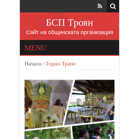
БСП Троян
Сайт на общинската организация
MENU
Начало
/
Горно Трапе