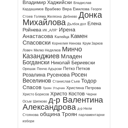
Владимир Хаджийски
Владислав
Врабево
Вяра Емилова
Кардашимов
Георги
Донка
Стоев
Голяма Желязна
Дебнево
Михайлова
Елена
Дълбок дол
Ирена
Ройнева
ИК „АЛЯ“
Камен
Анастасова
Калейца
Спасовски
Корнелия Нинова
Крум Зарков
Минчо
Ловеч
Милко Недялков
Казанджиев
Младен
Богдански
Николай Бериевски
Петко Петков
Орешак
Пенчо Адърски
Росен
Розалина Русенова
Веселинов
Тодор
Станислав Съев
Спасов
Христина Петрова
Троян
Угърчин
Христо Костов
Христо Борисов
Черни
д-р Валентина
Осъм
Шипково
Александрова
д-р Нели
община Троян
Стоянова
парламентарни
избори