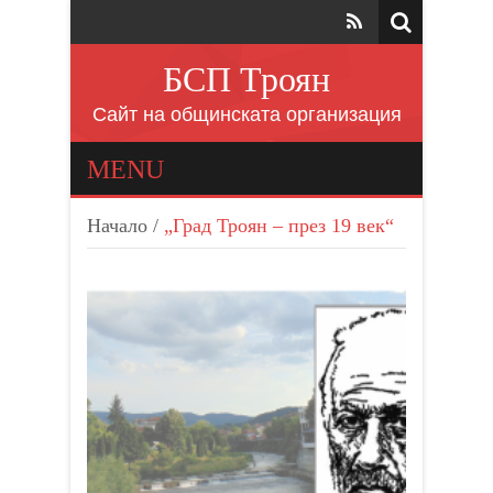
БСП Троян
Сайт на общинската организация
MENU
Начало
/
„Град Троян – през 19 век“