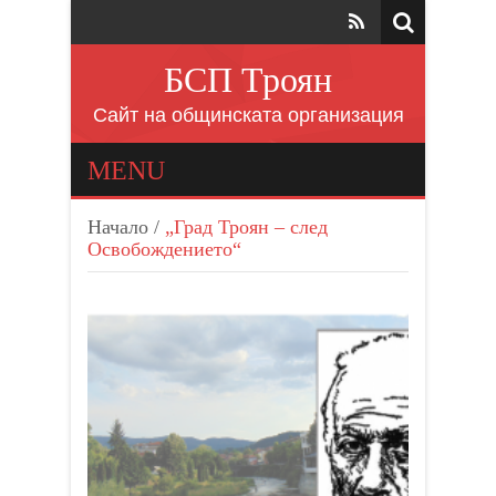
БСП Троян
Сайт на общинската организация
MENU
Начало
/
„Град Троян – след
Освобождението“