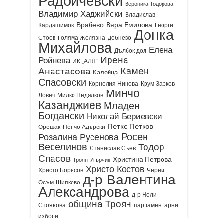
Радойчевски
Вероника Тодорова
Владимир Хаджийски
Владислав
Врабево
Вяра Емилова
Кардашимов
Георги
Донка
Стоев
Голяма Желязна
Дебнево
Михайлова
Елена
Дълбок дол
Ирена
Ройнева
ИК „АЛЯ“
Камен
Анастасова
Калейца
Спасовски
Корнелия Нинова
Крум Зарков
Минчо
Ловеч
Милко Недялков
Казанджиев
Младен
Богдански
Николай Бериевски
Петко Петков
Орешак
Пенчо Адърски
Росен
Розалина Русенова
Веселинов
Тодор
Станислав Съев
Спасов
Христина Петрова
Троян
Угърчин
Христо Костов
Христо Борисов
Черни
д-р Валентина
Осъм
Шипково
Александрова
д-р Нели
община Троян
Стоянова
парламентарни
избори