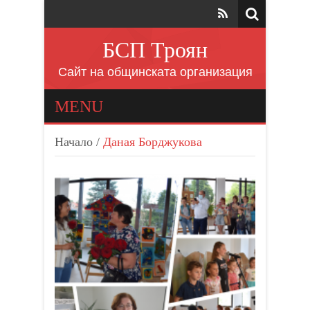
БСП Троян
Сайт на общинската организация
MENU
Начало
/
Даная Борджукова