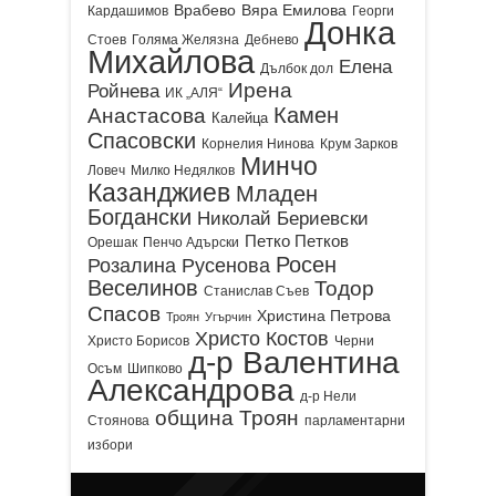
Врабево
Вяра Емилова
Кардашимов
Георги
Донка
Стоев
Голяма Желязна
Дебнево
Михайлова
Елена
Дълбок дол
Ирена
Ройнева
ИК „АЛЯ“
Камен
Анастасова
Калейца
Спасовски
Корнелия Нинова
Крум Зарков
Минчо
Ловеч
Милко Недялков
Казанджиев
Младен
Богдански
Николай Бериевски
Петко Петков
Орешак
Пенчо Адърски
Росен
Розалина Русенова
Веселинов
Тодор
Станислав Съев
Спасов
Христина Петрова
Троян
Угърчин
Христо Костов
Христо Борисов
Черни
д-р Валентина
Осъм
Шипково
Александрова
д-р Нели
община Троян
Стоянова
парламентарни
избори