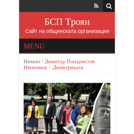
БСП Троян
Сайт на общинската организация
MENU
Начало
/
Димитър Попхристов
Икономов – Димитриката