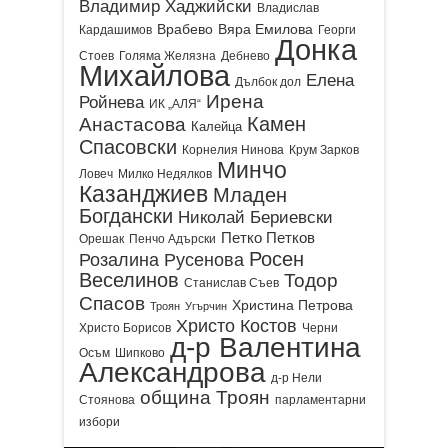
Владимир Хаджийски
Владислав
Врабево
Вяра Емилова
Кардашимов
Георги
Донка
Стоев
Голяма Желязна
Дебнево
Михайлова
Елена
Дълбок дол
Ирена
Ройнева
ИК „АЛЯ“
Камен
Анастасова
Калейца
Спасовски
Корнелия Нинова
Крум Зарков
Минчо
Ловеч
Милко Недялков
Казанджиев
Младен
Богдански
Николай Бериевски
Петко Петков
Орешак
Пенчо Адърски
Росен
Розалина Русенова
Веселинов
Тодор
Станислав Съев
Спасов
Христина Петрова
Троян
Угърчин
Христо Костов
Христо Борисов
Черни
д-р Валентина
Осъм
Шипково
Александрова
д-р Нели
община Троян
Стоянова
парламентарни
избори