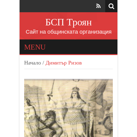
БСП Троян
Сайт на общинската организация
MENU
Начало
/
Димитър Ризов