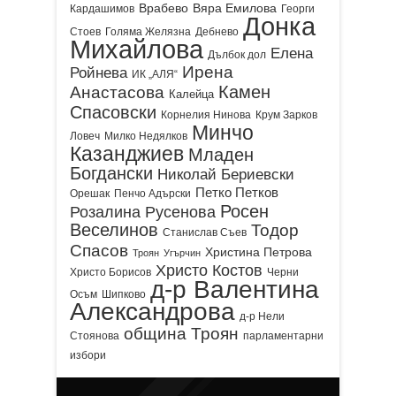
Врабево
Вяра Емилова
Кардашимов
Георги
Донка
Стоев
Голяма Желязна
Дебнево
Михайлова
Елена
Дълбок дол
Ирена
Ройнева
ИК „АЛЯ“
Камен
Анастасова
Калейца
Спасовски
Корнелия Нинова
Крум Зарков
Минчо
Ловеч
Милко Недялков
Казанджиев
Младен
Богдански
Николай Бериевски
Петко Петков
Орешак
Пенчо Адърски
Росен
Розалина Русенова
Веселинов
Тодор
Станислав Съев
Спасов
Христина Петрова
Троян
Угърчин
Христо Костов
Христо Борисов
Черни
д-р Валентина
Осъм
Шипково
Александрова
д-р Нели
община Троян
Стоянова
парламентарни
избори