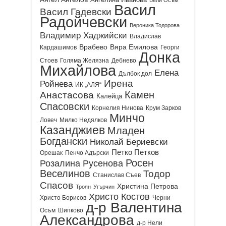
Васил
Васил Гадевски
Радойчевски
Вероника Тодорова
Владимир Хаджийски
Владислав
Врабево
Вяра Емилова
Кардашимов
Георги
Донка
Стоев
Голяма Желязна
Дебнево
Михайлова
Елена
Дълбок дол
Ирена
Ройнева
ИК „АЛЯ“
Камен
Анастасова
Калейца
Спасовски
Корнелия Нинова
Крум Зарков
Минчо
Ловеч
Милко Недялков
Казанджиев
Младен
Богдански
Николай Бериевски
Петко Петков
Орешак
Пенчо Адърски
Росен
Розалина Русенова
Веселинов
Тодор
Станислав Съев
Спасов
Христина Петрова
Троян
Угърчин
Христо Костов
Христо Борисов
Черни
д-р Валентина
Осъм
Шипково
Александрова
д-р Нели