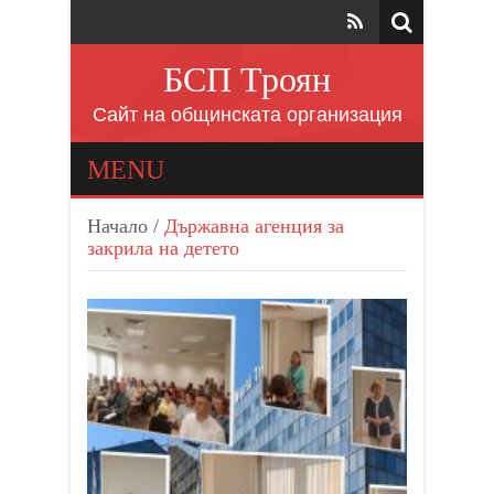
БСП Троян
Сайт на общинската организация
MENU
Начало
/
Държавна агенция за
закрила на детето