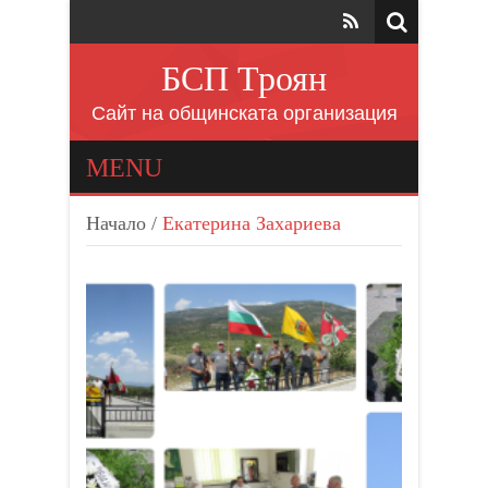
БСП Троян
Сайт на общинската организация
MENU
Начало
/
Екатерина Захариева