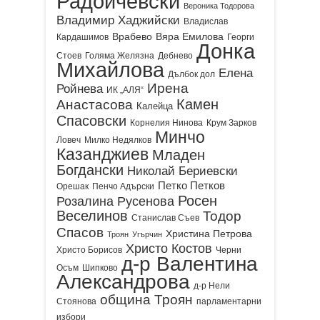
Радойчевски
Вероника Тодорова
Владимир Хаджийски
Владислав
Врабево
Вяра Емилова
Кардашимов
Георги
Донка
Стоев
Голяма Желязна
Дебнево
Михайлова
Елена
Дълбок дол
Ирена
Ройнева
ИК „АЛЯ“
Камен
Анастасова
Калейца
Спасовски
Корнелия Нинова
Крум Зарков
Минчо
Ловеч
Милко Недялков
Казанджиев
Младен
Богдански
Николай Бериевски
Петко Петков
Орешак
Пенчо Адърски
Росен
Розалина Русенова
Веселинов
Тодор
Станислав Съев
Спасов
Христина Петрова
Троян
Угърчин
Христо Костов
Христо Борисов
Черни
д-р Валентина
Осъм
Шипково
Александрова
д-р Нели
община Троян
Стоянова
парламентарни
избори