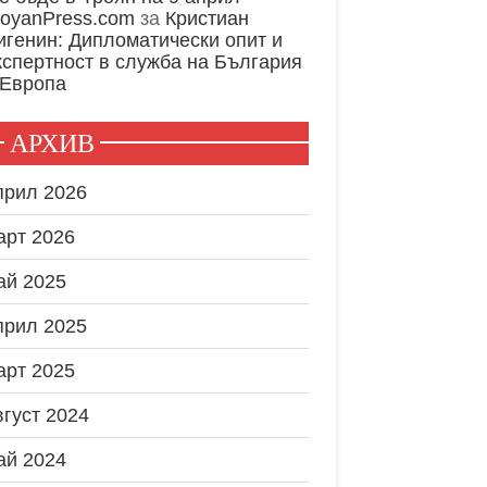
royanPress.com
за
Кристиан
игенин: Дипломатически опит и
кспертност в служба на България
 Европа
АРХИВ
прил 2026
арт 2026
ай 2025
прил 2025
арт 2025
вгуст 2024
ай 2024