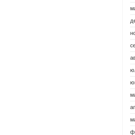
м
д
н
с
а
ю
ю
м
а
м
ф