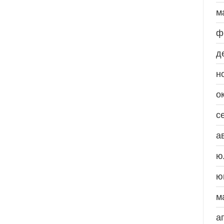
м
ф
д
н
о
с
а
ю
ю
м
а