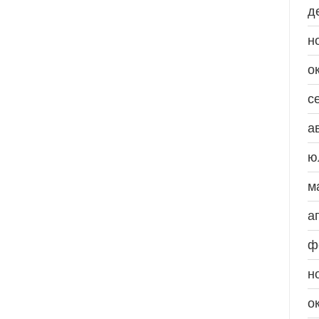
д
н
о
с
а
ю
м
а
ф
н
о