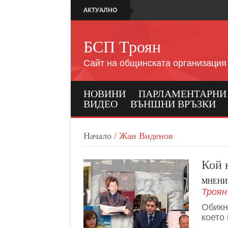
АКТУАЛНО
БСП Троян
Сайт на общинската организация
НОВИНИ
ПАРЛАМЕНТАРНИ И
ВИДЕО
ВЪНШНИ ВРЪЗКИ
Начало
/
Жан Виденов
Кой 
МНЕНИ
Троян
Обикн
което