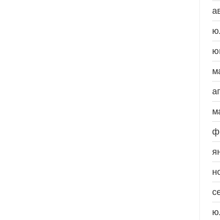
а
ю
ю
м
а
м
ф
я
н
с
ю