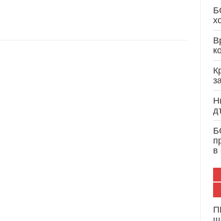
Кристиан Вигенин: Дипломатически опит и 
Б
служба на България и Европа
х
В
к
К
з
Н
д
Б
п
в
П
щ