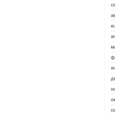
с
а
ю
а
м
ф
я
д
н
о
с