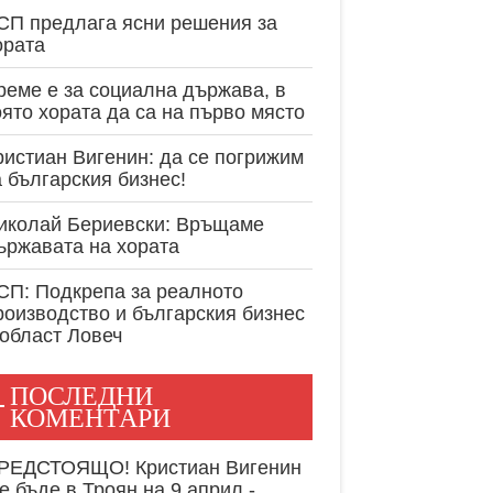
експертност в
СП предлага ясни решения за
ората
реме е за социална държава, в
оято хората да са на първо място
ристиан Вигенин: да се погрижим
а българския бизнес!
иколай Бериевски: Връщаме
ържавата на хората
СП: Подкрепа за реалното
роизводство и българския бизнес
 област Ловеч
ПОСЛЕДНИ
КОМЕНТАРИ
РЕДСТОЯЩО! Кристиан Вигенин
е бъде в Троян на 9 април -