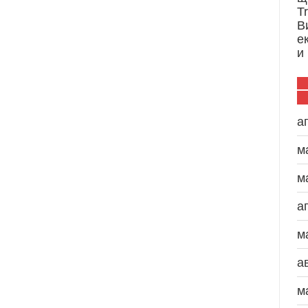
T
В
е
и
а
м
м
а
м
а
м