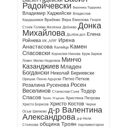
Радойчевски
Вероника Тодорова
Владимир Хаджийски
Владислав
Врабево
Вяра Емилова
Кардашимов
Георги
Донка
Стоев
Голяма Желязна
Дебнево
Михайлова
Елена
Дълбок дол
Ирена
Ройнева
ИК „АЛЯ“
Камен
Анастасова
Калейца
Спасовски
Корнелия Нинова
Крум Зарков
Минчо
Ловеч
Милко Недялков
Казанджиев
Младен
Богдански
Николай Бериевски
Петко Петков
Орешак
Пенчо Адърски
Росен
Розалина Русенова
Веселинов
Тодор
Станислав Съев
Спасов
Христина Петрова
Троян
Угърчин
Христо Костов
Христо Борисов
Черни
д-р Валентина
Осъм
Шипково
Александрова
д-р Нели
община Троян
Стоянова
парламентарни