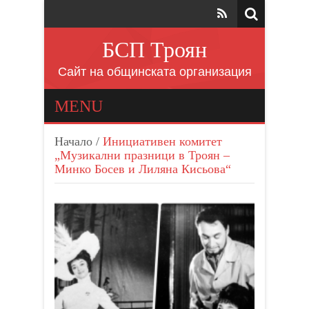
БСП Троян
Сайт на общинската организация
MENU
Начало
/
Инициативен комитет
„Музикални празници в Троян –
Минко Босев и Лиляна Кисьова“