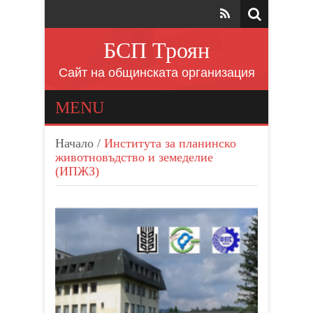
БСП Троян
Сайт на общинската организация
MENU
Начало
/
Института за планинско
животновъдство и земеделие
(ИПЖЗ)