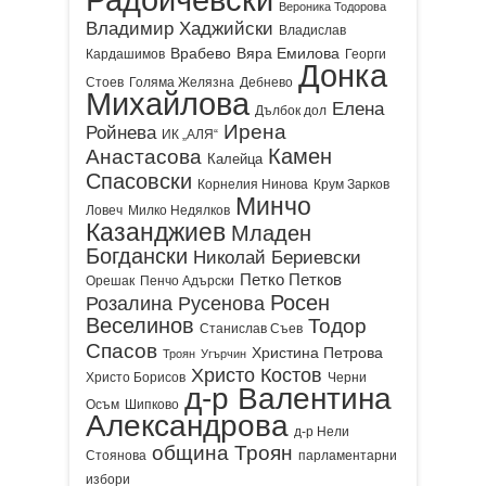
Вероника Тодорова
Владимир Хаджийски
Владислав
Врабево
Вяра Емилова
Кардашимов
Георги
Донка
Стоев
Голяма Желязна
Дебнево
Михайлова
Елена
Дълбок дол
Ирена
Ройнева
ИК „АЛЯ“
Камен
Анастасова
Калейца
Спасовски
Корнелия Нинова
Крум Зарков
Минчо
Ловеч
Милко Недялков
Казанджиев
Младен
Богдански
Николай Бериевски
Петко Петков
Орешак
Пенчо Адърски
Росен
Розалина Русенова
Веселинов
Тодор
Станислав Съев
Спасов
Христина Петрова
Троян
Угърчин
Христо Костов
Христо Борисов
Черни
д-р Валентина
Осъм
Шипково
Александрова
д-р Нели
община Троян
Стоянова
парламентарни
избори