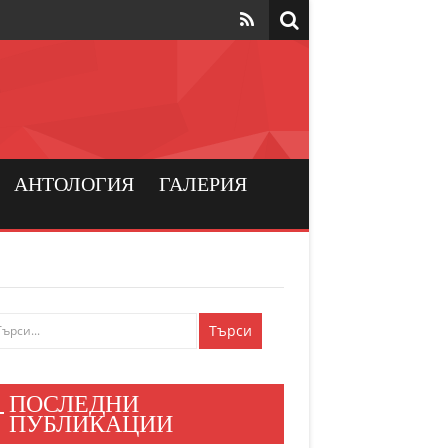
та да са на
рския
а хората
АНТОЛОГИЯ
ГАЛЕРИЯ
и българския
ен мир
е знаят
ПОСЛЕДНИ
и хора
ПУБЛИКАЦИИ