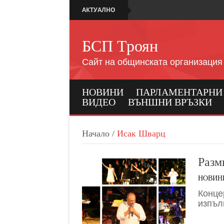
АКТУАЛНО
БСП Троян
Сайт на общинската организация
НОВИНИ
ПАРЛАМЕНТАРНИ И
ВИДЕО
ВЪНШНИ ВРЪЗКИ
Начало
/
Исак Шварц
Разм
НОВИН
Конце
изпъл