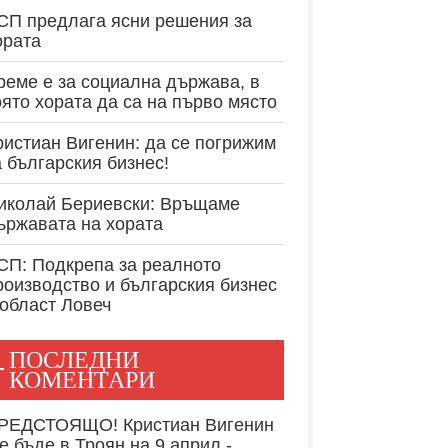
експертност в
СП предлага ясни решения за
ората
реме е за социална държава, в
оято хората да са на първо място
ристиан Вигенин: да се погрижим
а българския бизнес!
иколай Бериевски: Връщаме
ържавата на хората
СП: Подкрепа за реалното
роизводство и българския бизнес
 област Ловеч
ПОСЛЕДНИ
КОМЕНТАРИ
РЕДСТОЯЩО! Кристиан Вигенин
е бъде в Троян на 9 април -