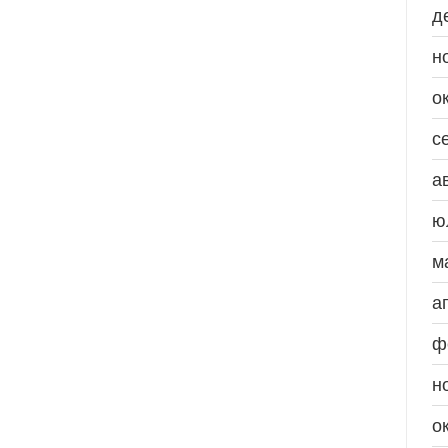
д
н
о
с
а
ю
м
а
ф
н
о