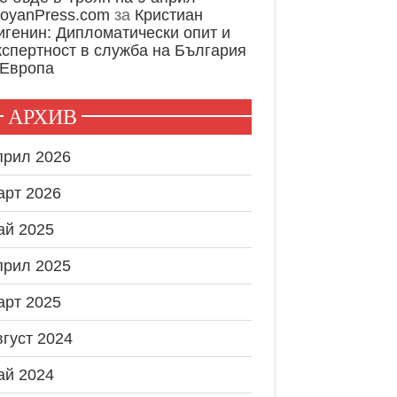
royanPress.com
за
Кристиан
игенин: Дипломатически опит и
кспертност в служба на България
 Европа
АРХИВ
прил 2026
арт 2026
ай 2025
прил 2025
арт 2025
вгуст 2024
ай 2024