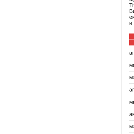
T
В
е
и
а
м
м
а
м
а
м