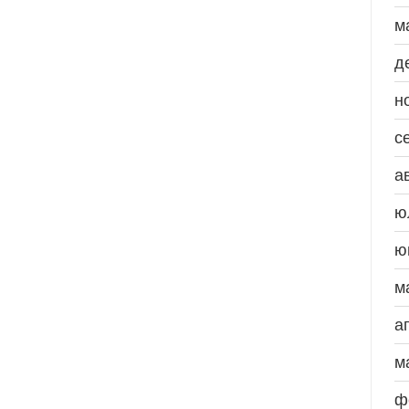
м
д
н
с
а
ю
ю
м
а
м
ф