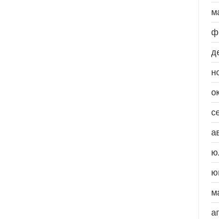
м
ф
д
н
о
с
а
ю
ю
м
а