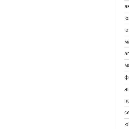
а
ю
ю
м
а
м
ф
я
н
с
ю