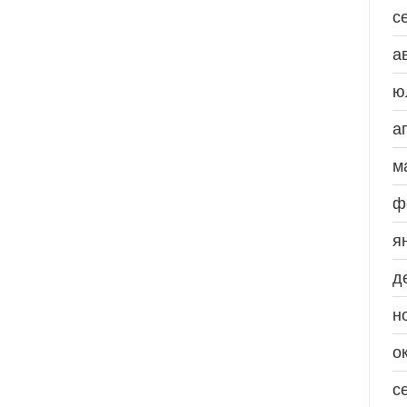
с
а
ю
а
м
ф
я
д
н
о
с