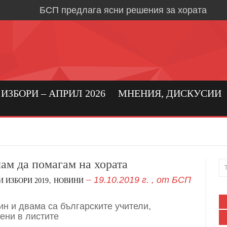
БСП предлага ясни решения за хората
Време е за социална държава, в която хора
първо място
Кристиан Вигенин: да се погрижим за бълга
бизнес!
Николай Бериевски: Връщаме държавата н
ЗБОРИ – АПРИЛ 2026
МНЕНИЯ, ДИСКУСИИ
БСП: Подкрепа за реалното производство 
бизнес в област Ловеч
Кристиан Вигенин за мира и войната
Дипломацията е единственият път към тра
ам да помагам на хората
,
19.10.2019 г.
, от
БСП
 ИЗБОРИ 2019
НОВИНИ
Александрово и Лешница: хората най-добр
своите нужди
ин и двама са българските учители,
В Градежница: среща с три поколения лев
ени в листите