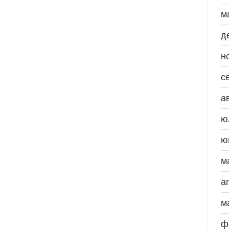
м
д
н
с
а
ю
ю
м
а
м
ф