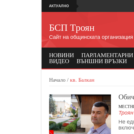
АКТУАЛНО
БСП Троян
Сайт на общинската организация
НОВИНИ
ПАРЛАМЕНТАРНИ И
ВИДЕО
ВЪНШНИ ВРЪЗКИ
Начало
/
кв. Балкан
Обич
МЕСТНИ
Троян
Не ед
включ