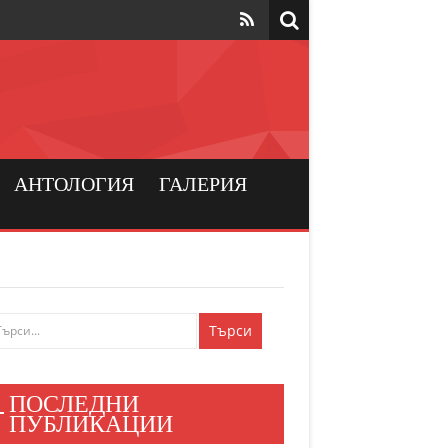
та да са на
рския
а хората
АНТОЛОГИЯ
ГАЛЕРИЯ
и българския
ен мир
е знаят
ПОСЛЕДНИ
и хора
ПУБЛИКАЦИИ