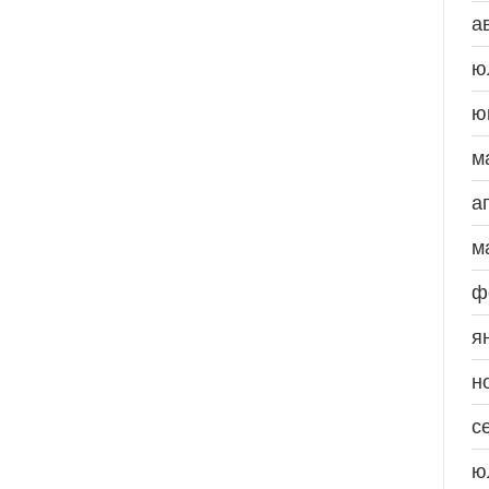
а
ю
ю
м
а
м
ф
я
н
с
ю