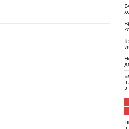
Кристиан Вигенин: Дипломатически опит и 
Б
служба на България и Европа
х
В
к
К
з
Н
д
Б
п
в
П
щ