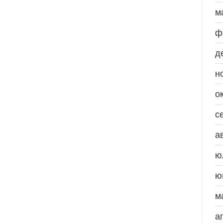
м
ф
д
н
о
с
а
ю
ю
м
а