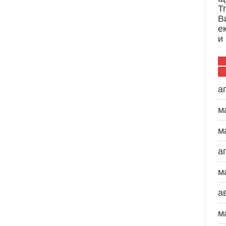
T
В
е
и
а
м
м
а
м
а
м