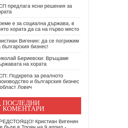
експертност в
СП предлага ясни решения за
ората
реме е за социална държава, в
оято хората да са на първо място
ристиан Вигенин: да се погрижим
а българския бизнес!
иколай Бериевски: Връщаме
ържавата на хората
СП: Подкрепа за реалното
роизводство и българския бизнес
 област Ловеч
ПОСЛЕДНИ
КОМЕНТАРИ
РЕДСТОЯЩО! Кристиан Вигенин
е бъде в Троян на 9 април -