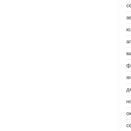
с
а
ю
а
м
ф
я
д
н
о
с