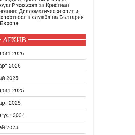
royanPress.com
за
Кристиан
игенин: Дипломатически опит и
кспертност в служба на България
 Европа
АРХИВ
прил 2026
арт 2026
ай 2025
прил 2025
арт 2025
вгуст 2024
ай 2024