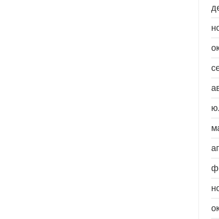
д
н
о
с
а
ю
м
а
ф
н
о