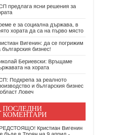
експертност в
СП предлага ясни решения за
ората
реме е за социална държава, в
оято хората да са на първо място
ристиан Вигенин: да се погрижим
а българския бизнес!
иколай Бериевски: Връщаме
ържавата на хората
СП: Подкрепа за реалното
роизводство и българския бизнес
 област Ловеч
ПОСЛЕДНИ
КОМЕНТАРИ
РЕДСТОЯЩО! Кристиан Вигенин
е бъде в Троян на 9 април -