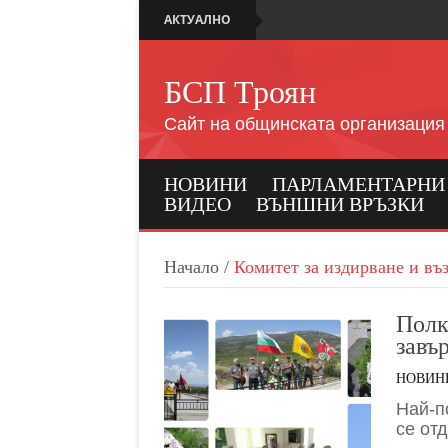
АКТУАЛНО
БСП Троян
Сайт на общинската организация
НОВИНИ
ПАРЛАМЕНТАРНИ И
ВИДЕО
ВЪНШНИ ВРЪЗКИ
Начало
/
Комитет за издирване и в
Полк
завъ
НОВИН
Най-п
се от