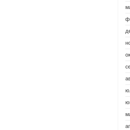
м
ф
д
н
о
с
а
ю
ю
м
а