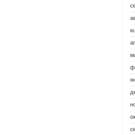
с
а
ю
а
м
ф
я
д
н
о
с