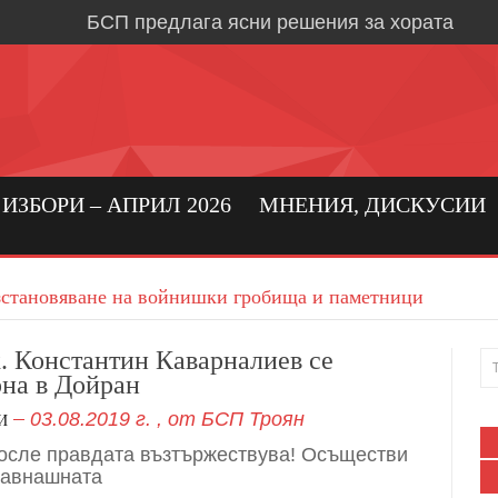
БСП предлага ясни решения за хората
Време е за социална държава, в която хора
първо място
Кристиан Вигенин: да се погрижим за бълга
бизнес!
Николай Бериевски: Връщаме държавата н
ЗБОРИ – АПРИЛ 2026
МНЕНИЯ, ДИСКУСИИ
БСП: Подкрепа за реалното производство 
бизнес в област Ловеч
ъзстановяване на войнишки гробища и паметници
Кристиан Вигенин за мира и войната
Дипломацията е единственият път към тра
. Константин Каварналиев се
рна в Дойран
Александрово и Лешница: хората най-добр
03.08.2019 г.
, от
БСП Троян
своите нужди
И
осле правдата възтържествува! Осъществи
В Градежница: среща с три поколения лев
давнашната