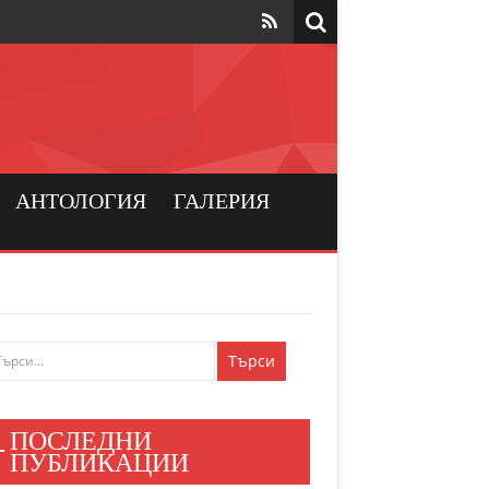
та да са на
рския
а хората
АНТОЛОГИЯ
ГАЛЕРИЯ
и българския
ен мир
е знаят
ПОСЛЕДНИ
и хора
ПУБЛИКАЦИИ