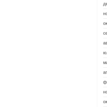
д
н
о
с
а
ю
м
а
ф
н
о