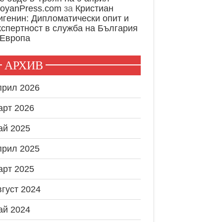
royanPress.com
за
Кристиан
игенин: Дипломатически опит и
кспертност в служба на България
 Европа
АРХИВ
прил 2026
арт 2026
ай 2025
прил 2025
арт 2025
вгуст 2024
ай 2024