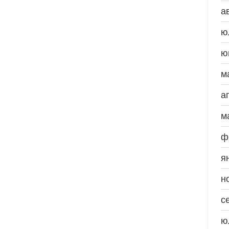
а
ю
ю
м
а
м
ф
я
н
с
ю