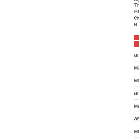
T
В
е
и
а
м
м
а
м
а
м