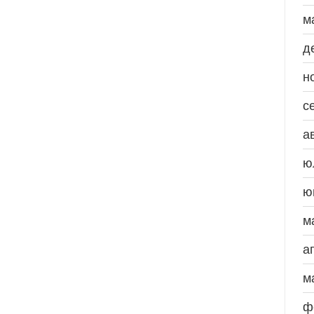
м
д
н
с
а
ю
ю
м
а
м
ф