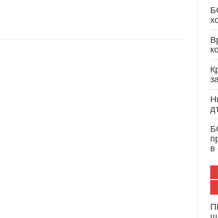
Кристиан Вигенин: Дипломатически опит и 
Б
служба на България и Европа
х
В
к
К
з
Н
д
Б
п
в
П
щ