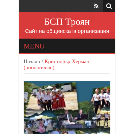
БСП Троян
Сайт на общинската организация
MENU
Начало
/
Кристофър Херман
(виолончело)