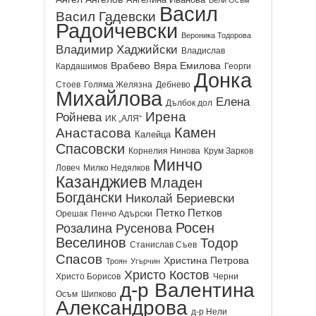
Васил
Васил Гадевски
Радойчевски
Вероника Тодорова
Владимир Хаджийски
Владислав
Врабево
Вяра Емилова
Кардашимов
Георги
Донка
Стоев
Голяма Желязна
Дебнево
Михайлова
Елена
Дълбок дол
Ирена
Ройнева
ИК „АЛЯ“
Камен
Анастасова
Калейца
Спасовски
Корнелия Нинова
Крум Зарков
Минчо
Ловеч
Милко Недялков
Казанджиев
Младен
Богдански
Николай Бериевски
Петко Петков
Орешак
Пенчо Адърски
Росен
Розалина Русенова
Веселинов
Тодор
Станислав Съев
Спасов
Христина Петрова
Троян
Угърчин
Христо Костов
Христо Борисов
Черни
д-р Валентина
Осъм
Шипково
Александрова
д-р Нели