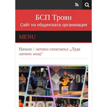
БСП Троян
Сайт на общинската организация
MENU
Начало
/
латино спектакъл „Луда
латино нощ“