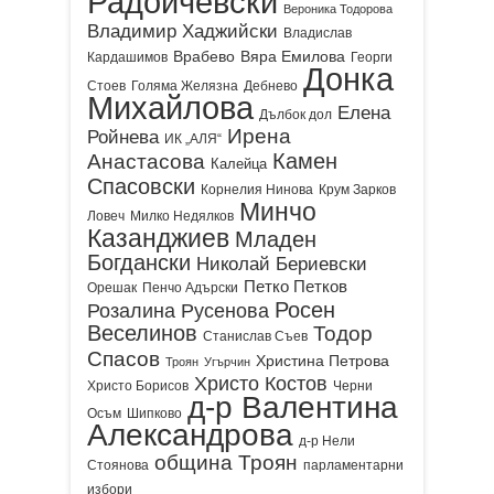
Радойчевски
Вероника Тодорова
Владимир Хаджийски
Владислав
Врабево
Вяра Емилова
Кардашимов
Георги
Донка
Стоев
Голяма Желязна
Дебнево
Михайлова
Елена
Дълбок дол
Ирена
Ройнева
ИК „АЛЯ“
Камен
Анастасова
Калейца
Спасовски
Корнелия Нинова
Крум Зарков
Минчо
Ловеч
Милко Недялков
Казанджиев
Младен
Богдански
Николай Бериевски
Петко Петков
Орешак
Пенчо Адърски
Росен
Розалина Русенова
Веселинов
Тодор
Станислав Съев
Спасов
Христина Петрова
Троян
Угърчин
Христо Костов
Христо Борисов
Черни
д-р Валентина
Осъм
Шипково
Александрова
д-р Нели
община Троян
Стоянова
парламентарни
избори