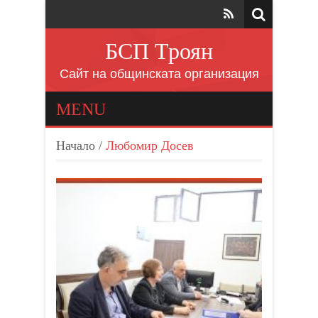
БСП Троян
Сайт на общинската организация
MENU
Начало
/
Любомир Досев