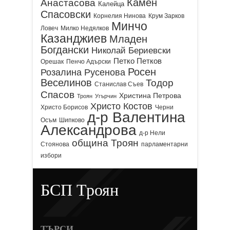
Камен
Анастасова
Калейца
Спасовски
Корнелия Нинова
Крум Зарков
Минчо
Ловеч
Милко Недялков
Казанджиев
Младен
Богдански
Николай Бериевски
Петко Петков
Орешак
Пенчо Адърски
Росен
Розалина Русенова
Веселинов
Тодор
Станислав Съев
Спасов
Христина Петрова
Троян
Угърчин
Христо Костов
Христо Борисов
Черни
д-р Валентина
Осъм
Шипково
Александрова
д-р Нели
община Троян
Стоянова
парламентарни
избори
БСП Троян
ТЪРСИ