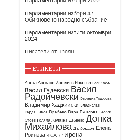
Парламентарни избори 2022
Парламентарни избори 47
Обикновено народно събрание
Парламентарни изпити октомври
2024
Писатели от Троян
ЕТИКЕТИ
Ангел Ангелов
Ангелина Иванова
Бели Осъм
Васил
Васил Гадевски
Радойчевски
Вероника Тодорова
Владимир Хаджийски
Владислав
Врабево
Вяра Емилова
Кардашимов
Георги
Донка
Стоев
Голяма Желязна
Дебнево
Михайлова
Елена
Дълбок дол
Ирена
Ройнева
ИК „АЛЯ“