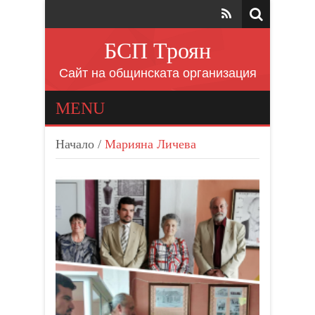
БСП Троян
Сайт на общинската организация
MENU
Начало
/
Марияна Личева