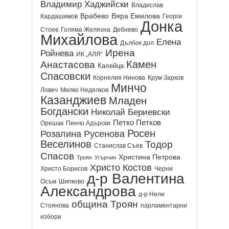
Владимир Хаджийски
Владислав
Врабево
Вяра Емилова
Кардашимов
Георги
Донка
Стоев
Голяма Желязна
Дебнево
Михайлова
Елена
Дълбок дол
Ирена
Ройнева
ИК „АЛЯ“
Камен
Анастасова
Калейца
Спасовски
Корнелия Нинова
Крум Зарков
Минчо
Ловеч
Милко Недялков
Казанджиев
Младен
Богдански
Николай Бериевски
Петко Петков
Орешак
Пенчо Адърски
Росен
Розалина Русенова
Веселинов
Тодор
Станислав Съев
Спасов
Христина Петрова
Троян
Угърчин
Христо Костов
Христо Борисов
Черни
д-р Валентина
Осъм
Шипково
Александрова
д-р Нели
община Троян
Стоянова
парламентарни
избори