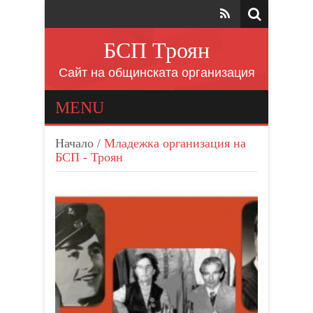
БСП Троян
Сайт на общинската организация
MENU
Начало
/
Младежка организация на
БСП - Троян