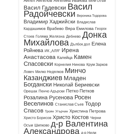
Ангел Ангелов
Ангелина Иванова
Бели Осъм
Васил
Васил Гадевски
Радойчевски
Вероника Тодорова
Владимир Хаджийски
Владислав
Врабево
Вяра Емилова
Кардашимов
Георги
Донка
Стоев
Голяма Желязна
Дебнево
Михайлова
Елена
Дълбок дол
Ирена
Ройнева
ИК „АЛЯ“
Камен
Анастасова
Калейца
Спасовски
Корнелия Нинова
Крум Зарков
Минчо
Ловеч
Милко Недялков
Казанджиев
Младен
Богдански
Николай Бериевски
Петко Петков
Орешак
Пенчо Адърски
Росен
Розалина Русенова
Веселинов
Тодор
Станислав Съев
Спасов
Христина Петрова
Троян
Угърчин
Христо Костов
Христо Борисов
Черни
д-р Валентина
Осъм
Шипково
Александрова
д-р Нели