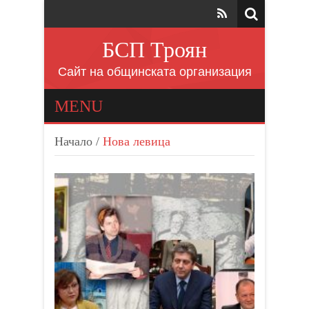
БСП Троян
Сайт на общинската организация
MENU
Начало
/
Нова левица