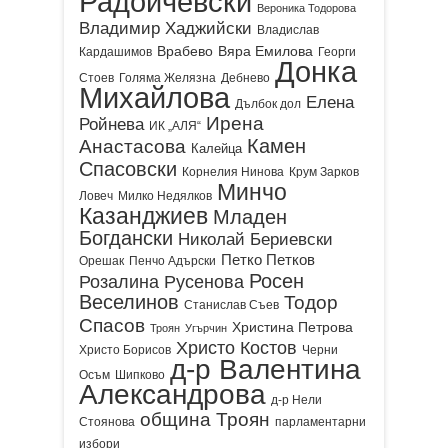
Радойчевски
Вероника Тодорова
Владимир Хаджийски
Владислав
Врабево
Вяра Емилова
Кардашимов
Георги
Донка
Стоев
Голяма Желязна
Дебнево
Михайлова
Елена
Дълбок дол
Ирена
Ройнева
ИК „АЛЯ“
Камен
Анастасова
Калейца
Спасовски
Корнелия Нинова
Крум Зарков
Минчо
Ловеч
Милко Недялков
Казанджиев
Младен
Богдански
Николай Бериевски
Петко Петков
Орешак
Пенчо Адърски
Росен
Розалина Русенова
Веселинов
Тодор
Станислав Съев
Спасов
Христина Петрова
Троян
Угърчин
Христо Костов
Христо Борисов
Черни
д-р Валентина
Осъм
Шипково
Александрова
д-р Нели
община Троян
Стоянова
парламентарни
избори