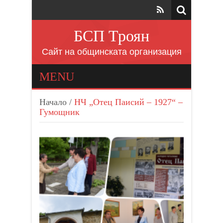
БСП Троян
Сайт на общинската организация
MENU
Начало
/
НЧ „Отец Паисий – 1927“ –
Гумощник