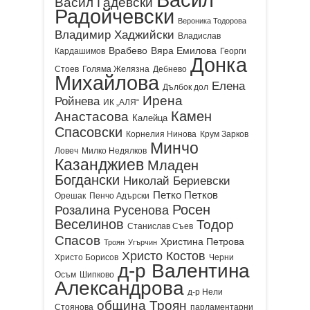
Васил Гадевски
Радойчевски
Вероника Тодорова
Владимир Хаджийски
Владислав
Врабево
Вяра Емилова
Кардашимов
Георги
Донка
Стоев
Голяма Желязна
Дебнево
Михайлова
Елена
Дълбок дол
Ирена
Ройнева
ИК „АЛЯ“
Камен
Анастасова
Калейца
Спасовски
Корнелия Нинова
Крум Зарков
Минчо
Ловеч
Милко Недялков
Казанджиев
Младен
Богдански
Николай Бериевски
Петко Петков
Орешак
Пенчо Адърски
Росен
Розалина Русенова
Веселинов
Тодор
Станислав Съев
Спасов
Христина Петрова
Троян
Угърчин
Христо Костов
Христо Борисов
Черни
д-р Валентина
Осъм
Шипково
Александрова
д-р Нели
община Троян
Стоянова
парламентарни