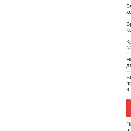
Кристиан Вигенин: Дипломатически опит и 
Б
служба на България и Европа
х
В
к
К
з
Н
д
Б
п
в
П
щ