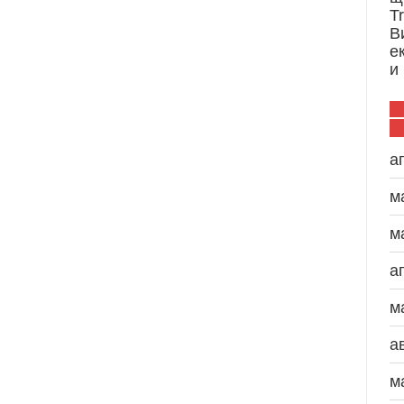
T
В
е
и
а
м
м
а
м
а
м