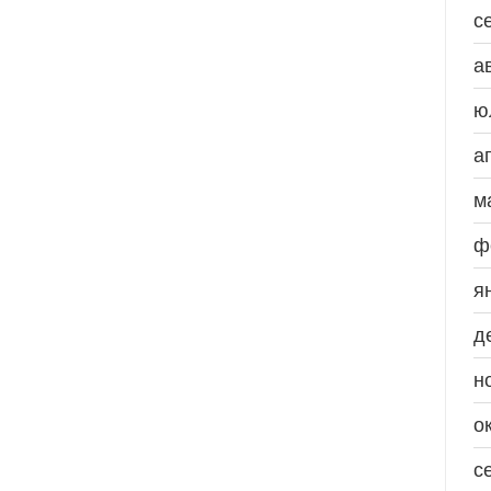
с
а
ю
а
м
ф
я
д
н
о
с