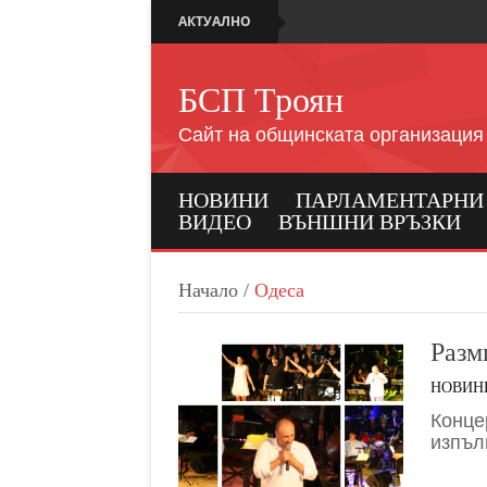
АКТУАЛНО
БСП Троян
Сайт на общинската организация
НОВИНИ
ПАРЛАМЕНТАРНИ И
ВИДЕО
ВЪНШНИ ВРЪЗКИ
Начало
/
Одеса
Разм
НОВИН
Конце
изпъл