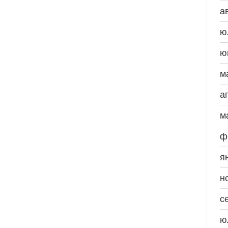
а
ю
ю
м
а
м
ф
я
н
с
ю