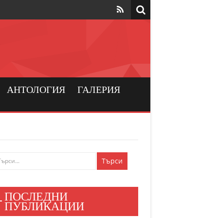
та да са на
рския
а хората
АНТОЛОГИЯ
ГАЛЕРИЯ
и българския
ен мир
е знаят
ПОСЛЕДНИ
и хора
ПУБЛИКАЦИИ