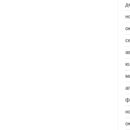
д
н
о
с
а
ю
м
а
ф
н
о