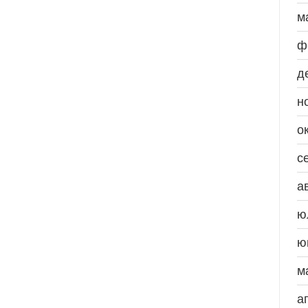
м
ф
д
н
о
с
а
ю
ю
м
а