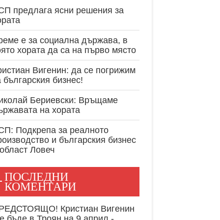
експертност в
СП предлага ясни решения за
ората
реме е за социална държава, в
оято хората да са на първо място
ристиан Вигенин: да се погрижим
а българския бизнес!
иколай Бериевски: Връщаме
ържавата на хората
СП: Подкрепа за реалното
роизводство и българския бизнес
 област Ловеч
ПОСЛЕДНИ
КОМЕНТАРИ
РЕДСТОЯЩО! Кристиан Вигенин
е бъде в Троян на 9 април -