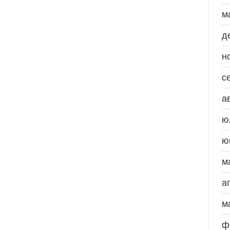
м
д
н
с
а
ю
ю
м
а
м
ф