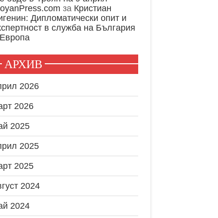
royanPress.com
за
Кристиан
игенин: Дипломатически опит и
кспертност в служба на България
 Европа
АРХИВ
прил 2026
арт 2026
ай 2025
прил 2025
арт 2025
вгуст 2024
ай 2024