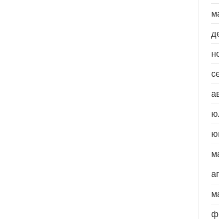
м
д
н
с
а
ю
ю
м
а
м
ф