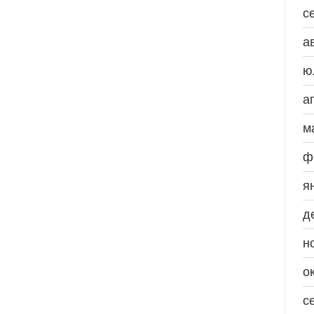
с
а
ю
а
м
ф
я
д
н
о
с