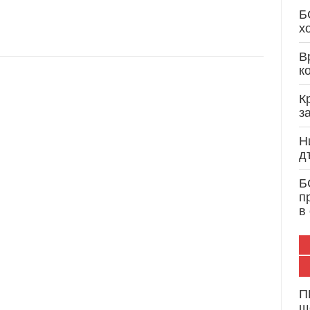
Кристиан Вигенин: Дипломатически опит и 
Б
служба на България и Европа
х
В
к
К
з
Н
д
Б
п
в
П
щ