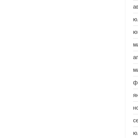
а
ю
ю
м
а
м
ф
я
н
с
ю