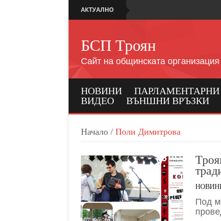
АКТУАЛНО
БСП Троян
Сайт на общинската организация
НОВИНИ
ПАРЛАМЕНТАРНИ И
ВИДЕО
ВЪНШНИ ВРЪЗКИ
Начало
/
Поли Димитрова
Троя
трад
НОВИН
Под м
прове