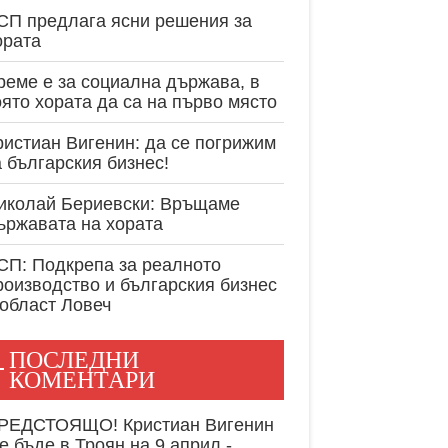
експертност в
СП предлага ясни решения за
ората
реме е за социална държава, в
оято хората да са на първо място
ристиан Вигенин: да се погрижим
а българския бизнес!
иколай Бериевски: Връщаме
ържавата на хората
СП: Подкрепа за реалното
роизводство и българския бизнес
 област Ловеч
ПОСЛЕДНИ
КОМЕНТАРИ
РЕДСТОЯЩО! Кристиан Вигенин
е бъде в Троян на 9 април -