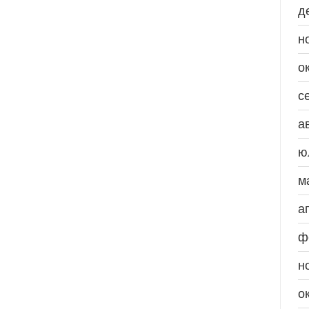
д
н
о
с
а
ю
м
а
ф
н
о