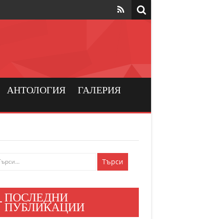
та да са на
рския
а хората
АНТОЛОГИЯ
ГАЛЕРИЯ
и българския
ен мир
е знаят
ПОСЛЕДНИ
и хора
ПУБЛИКАЦИИ