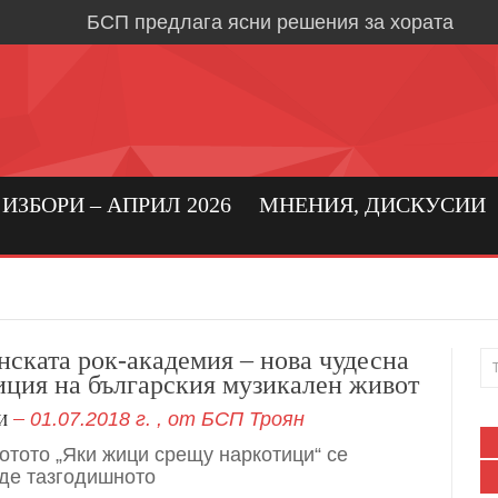
БСП предлага ясни решения за хората
Време е за социална държава, в която хора
първо място
Кристиан Вигенин: да се погрижим за бълга
бизнес!
Николай Бериевски: Връщаме държавата н
ЗБОРИ – АПРИЛ 2026
МНЕНИЯ, ДИСКУСИИ
БСП: Подкрепа за реалното производство 
бизнес в област Ловеч
Кристиан Вигенин за мира и войната
Дипломацията е единственият път към тра
нската рок-академия – нова чудесна
иция на българския музикален живот
Александрово и Лешница: хората най-добр
01.07.2018 г.
, от
БСП Троян
своите нужди
И
отото „Яки жици срещу наркотици“ се
В Градежница: среща с три поколения лев
де тазгодишното