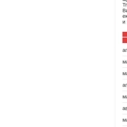
T
В
е
и
а
м
м
а
м
а
м