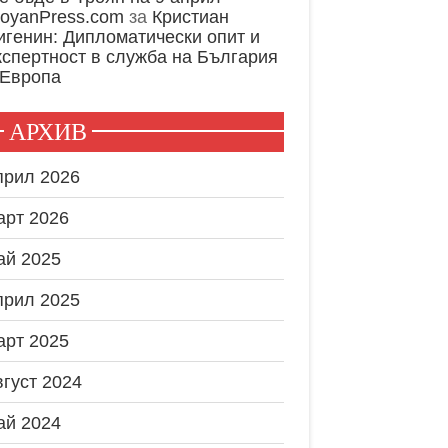
royanPress.com
за
Кристиан
игенин: Дипломатически опит и
кспертност в служба на България
 Европа
АРХИВ
прил 2026
арт 2026
ай 2025
прил 2025
арт 2025
вгуст 2024
ай 2024