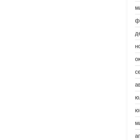
м
ф
д
н
о
с
а
ю
ю
м
а