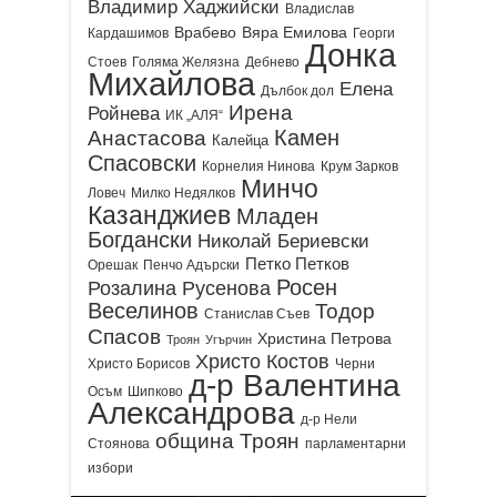
Владимир Хаджийски
Владислав
Врабево
Вяра Емилова
Кардашимов
Георги
Донка
Стоев
Голяма Желязна
Дебнево
Михайлова
Елена
Дълбок дол
Ирена
Ройнева
ИК „АЛЯ“
Камен
Анастасова
Калейца
Спасовски
Корнелия Нинова
Крум Зарков
Минчо
Ловеч
Милко Недялков
Казанджиев
Младен
Богдански
Николай Бериевски
Петко Петков
Орешак
Пенчо Адърски
Росен
Розалина Русенова
Веселинов
Тодор
Станислав Съев
Спасов
Христина Петрова
Троян
Угърчин
Христо Костов
Христо Борисов
Черни
д-р Валентина
Осъм
Шипково
Александрова
д-р Нели
община Троян
Стоянова
парламентарни
избори