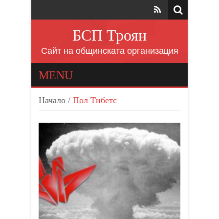
БСП Троян
Сайт на общинската организация
MENU
Начало
/
Пол Тибетс