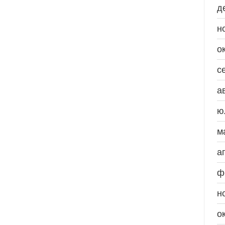
д
н
о
с
а
ю
м
а
ф
н
о