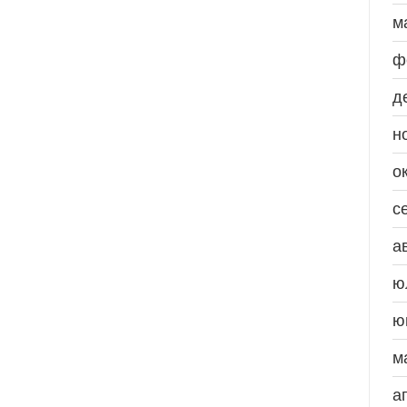
м
ф
д
н
о
с
а
ю
ю
м
а