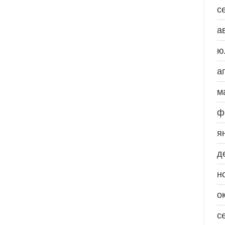
с
а
ю
а
м
ф
я
д
н
о
с