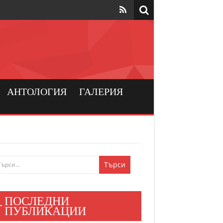
та да са на
рския
а хората
АНТОЛОГИЯ
ГАЛЕРИЯ
и българския
ен мир
е знаят
ПОСЛЕДНИ
и хора
ПУБЛИКАЦИИ