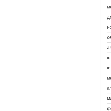
м
д
н
с
а
ю
ю
м
а
м
ф