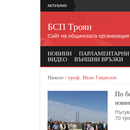
АКТУАЛНО
БСП Троян
Сайт на общинската организация
НОВИНИ
ПАРЛАМЕНТАРНИ И
ВИДЕО
ВЪНШНИ ВРЪЗКИ
Начало
/
проф. Иван Гаврилов
По б
НОВИН
Пътув
70 тр