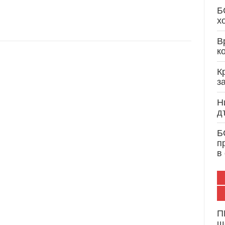
Кристиан Вигенин: Дипломатически опит и 
Б
служба на България и Европа
х
В
к
К
з
Н
д
Б
п
в
П
щ