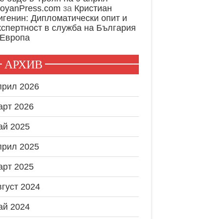
royanPress.com
за
Кристиан
игенин: Дипломатически опит и
кспертност в служба на България
 Европа
АРХИВ
прил 2026
арт 2026
ай 2025
прил 2025
арт 2025
вгуст 2024
ай 2024