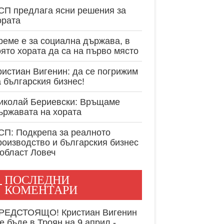
експертност в
СП предлага ясни решения за
ората
реме е за социална държава, в
оято хората да са на първо място
ристиан Вигенин: да се погрижим
а българския бизнес!
иколай Бериевски: Връщаме
ържавата на хората
СП: Подкрепа за реалното
роизводство и българския бизнес
 област Ловеч
ПОСЛЕДНИ
КОМЕНТАРИ
РЕДСТОЯЩО! Кристиан Вигенин
е бъде в Троян на 9 април -