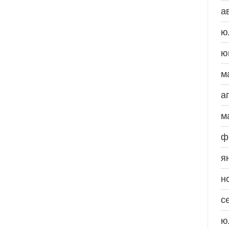
а
ю
ю
м
а
м
ф
я
н
с
ю