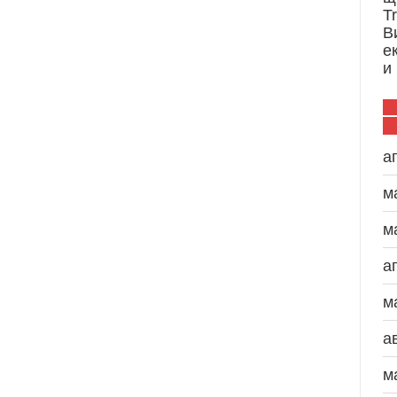
T
В
е
и
а
м
м
а
м
а
м