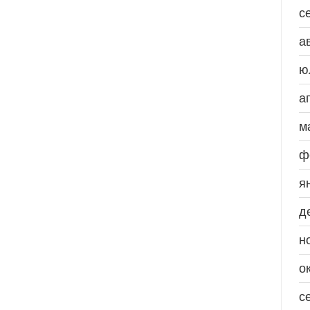
с
а
ю
а
м
ф
я
д
н
о
с