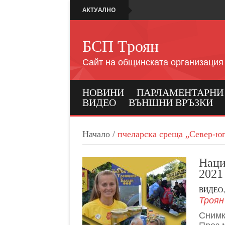
АКТУАЛНО
БСП Троян
Сайт на общинската организация
НОВИНИ
ПАРЛАМЕНТАРНИ И
ВИДЕО
ВЪНШНИ ВРЪЗКИ
Начало
/
пчеларска среща „Север-ю
Наци
2021
ВИДЕО
Троян
Снимк