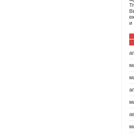
T
В
е
и
а
м
м
а
м
а
м