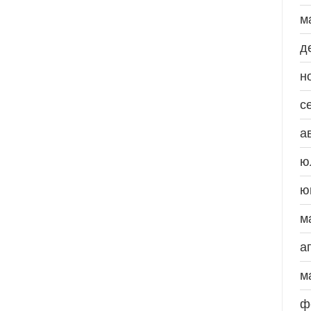
м
д
н
с
а
ю
ю
м
а
м
ф