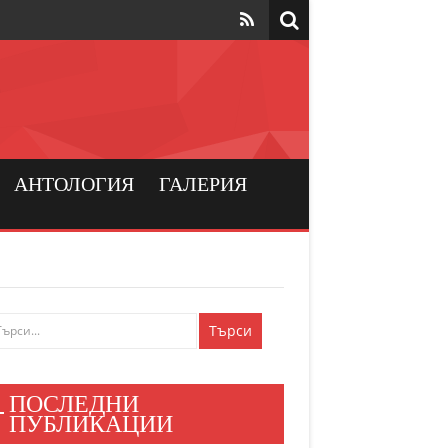
та да са на
рския
а хората
АНТОЛОГИЯ
ГАЛЕРИЯ
и българския
ен мир
е знаят
ПОСЛЕДНИ
и хора
ПУБЛИКАЦИИ