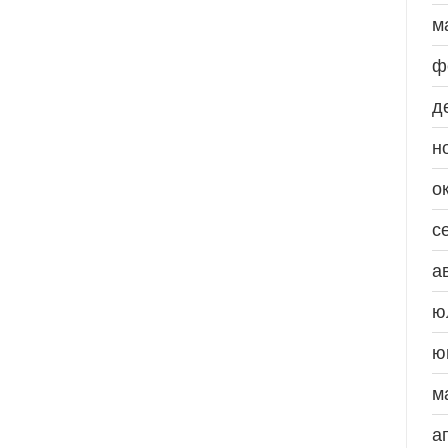
м
ф
д
н
о
с
а
ю
ю
м
а