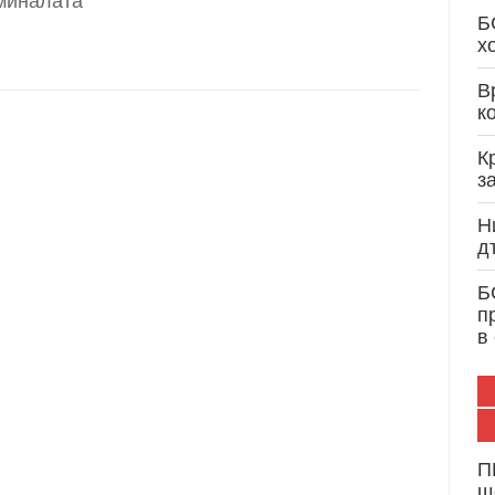
миналата
Кристиан Вигенин: Дипломатически опит и 
Б
служба на България и Европа
х
В
к
К
з
Н
д
Б
п
в
П
щ