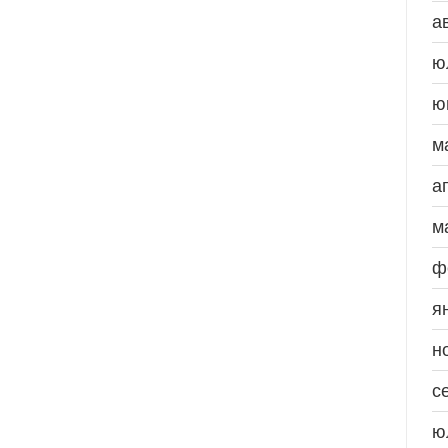
а
ю
ю
м
а
м
ф
я
н
с
ю