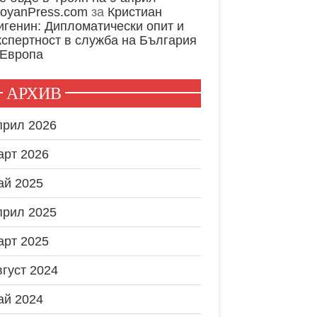
royanPress.com
за
Кристиан
игенин: Дипломатически опит и
кспертност в служба на България
 Европа
АРХИВ
прил 2026
арт 2026
ай 2025
прил 2025
арт 2025
вгуст 2024
ай 2024