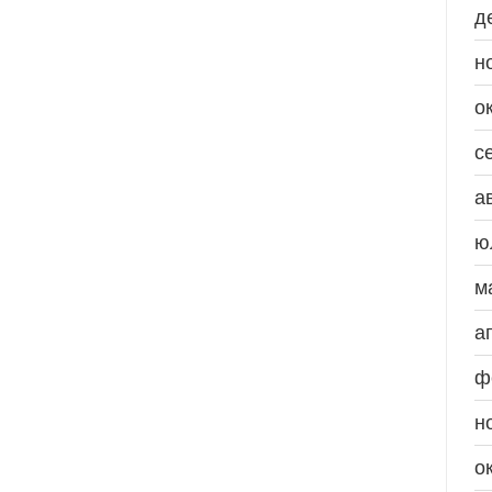
д
н
о
с
а
ю
м
а
ф
н
о