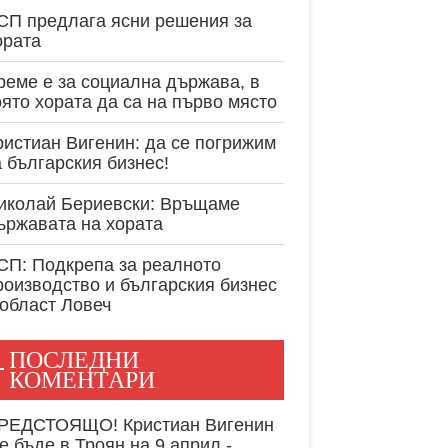
експертност в
СП предлага ясни решения за
ората
реме е за социална държава, в
оято хората да са на първо място
ристиан Вигенин: да се погрижим
а българския бизнес!
иколай Бериевски: Връщаме
ържавата на хората
СП: Подкрепа за реалното
роизводство и българския бизнес
 област Ловеч
ПОСЛЕДНИ
КОМЕНТАРИ
РЕДСТОЯЩО! Кристиан Вигенин
е бъде в Троян на 9 април -