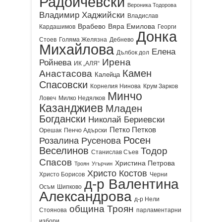
Радойчевски
Вероника Тодорова
Владимир Хаджийски
Владислав
Врабево
Вяра Емилова
Кардашимов
Георги
Донка
Стоев
Голяма Желязна
Дебнево
Михайлова
Елена
Дълбок дол
Ирена
Ройнева
ИК „АЛЯ“
Камен
Анастасова
Калейца
Спасовски
Корнелия Нинова
Крум Зарков
Минчо
Ловеч
Милко Недялков
Казанджиев
Младен
Богдански
Николай Бериевски
Петко Петков
Орешак
Пенчо Адърски
Росен
Розалина Русенова
Веселинов
Тодор
Станислав Съев
Спасов
Христина Петрова
Троян
Угърчин
Христо Костов
Христо Борисов
Черни
д-р Валентина
Осъм
Шипково
Александрова
д-р Нели
община Троян
Стоянова
парламентарни
избори