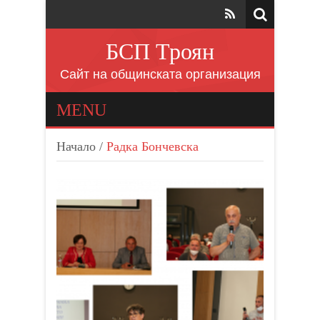
БСП Троян
Сайт на общинската организация
MENU
Начало
/
Радка Бончевска