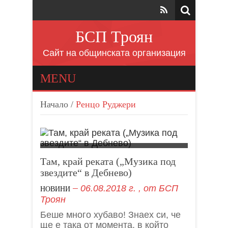
БСП Троян
Сайт на общинската организация
MENU
Начало
/
Ренцо Руджери
Там, край реката („Музика под
звездите“ в Дебнево)
06.08.2018 г.
, от
БСП
НОВИНИ
Троян
Беше много хубаво! Знаех си, че
ще е така от момента, в който