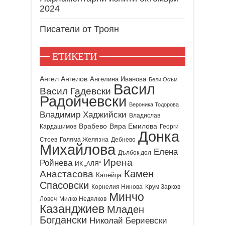
2024
Писатели от Троян
ЕТИКЕТИ
Ангел Ангелов
Ангелина Иванова
Бели Осъм
Васил
Васил Гадевски
Радойчевски
Вероника Тодорова
Владимир Хаджийски
Владислав
Врабево
Вяра Емилова
Кардашимов
Георги
Донка
Стоев
Голяма Желязна
Дебнево
Михайлова
Елена
Дълбок дол
Ирена
Ройнева
ИК „АЛЯ“
Камен
Анастасова
Калейца
Спасовски
Корнелия Нинова
Крум Зарков
Минчо
Ловеч
Милко Недялков
Казанджиев
Младен
Богдански
Николай Бериевски