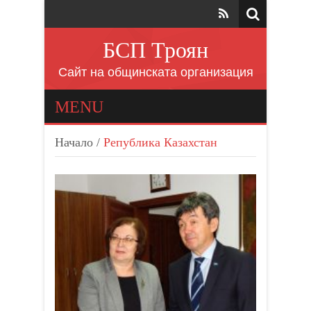
БСП Троян
Сайт на общинската организация
MENU
Начало
/
Република Казахстан