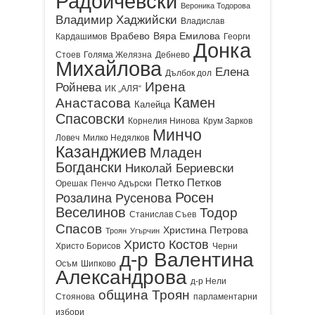
Радойчевски
Вероника Тодорова
Владимир Хаджийски
Владислав
Врабево
Вяра Емилова
Кардашимов
Георги
Донка
Стоев
Голяма Желязна
Дебнево
Михайлова
Елена
Дълбок дол
Ирена
Ройнева
ИК „АЛЯ“
Камен
Анастасова
Калейца
Спасовски
Корнелия Нинова
Крум Зарков
Минчо
Ловеч
Милко Недялков
Казанджиев
Младен
Богдански
Николай Бериевски
Петко Петков
Орешак
Пенчо Адърски
Росен
Розалина Русенова
Веселинов
Тодор
Станислав Съев
Спасов
Христина Петрова
Троян
Угърчин
Христо Костов
Христо Борисов
Черни
д-р Валентина
Осъм
Шипково
Александрова
д-р Нели
община Троян
Стоянова
парламентарни
избори