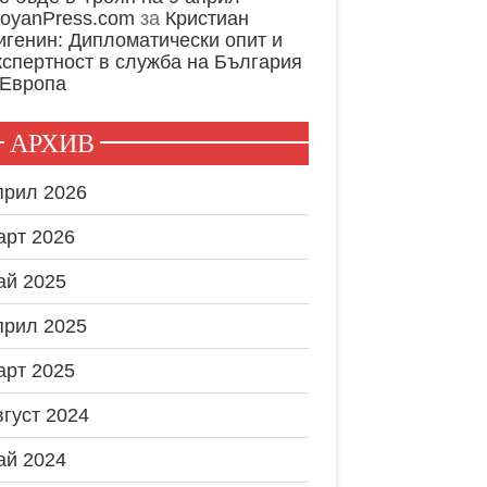
royanPress.com
за
Кристиан
игенин: Дипломатически опит и
кспертност в служба на България
 Европа
АРХИВ
прил 2026
арт 2026
ай 2025
прил 2025
арт 2025
вгуст 2024
ай 2024