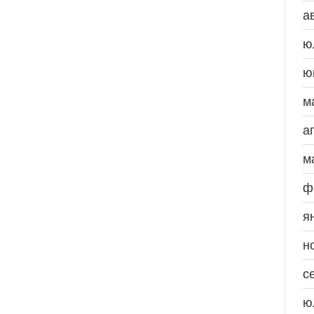
а
ю
ю
м
а
м
ф
я
н
с
ю