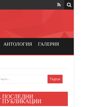
та да са на
рския
а хората
АНТОЛОГИЯ
ГАЛЕРИЯ
и българския
ен мир
е знаят
ПОСЛЕДНИ
и хора
ПУБЛИКАЦИИ