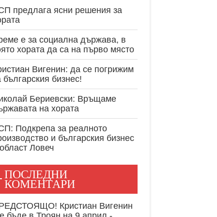
експертност в
СП предлага ясни решения за
ората
реме е за социална държава, в
оято хората да са на първо място
ристиан Вигенин: да се погрижим
а българския бизнес!
иколай Бериевски: Връщаме
ържавата на хората
СП: Подкрепа за реалното
роизводство и българския бизнес
 област Ловеч
ПОСЛЕДНИ
КОМЕНТАРИ
РЕДСТОЯЩО! Кристиан Вигенин
е бъде в Троян на 9 април -