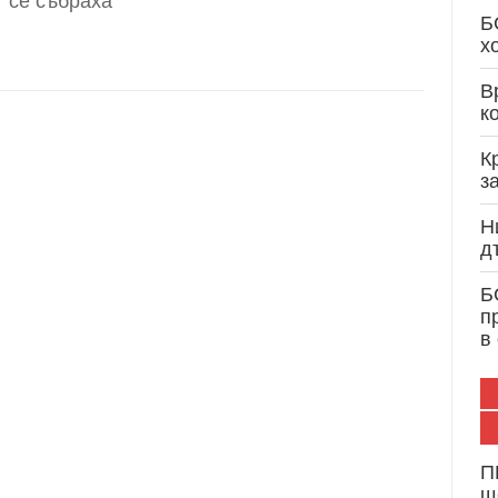
“ се събраха
Кристиан Вигенин: Дипломатически опит и 
Б
служба на България и Европа
х
В
к
К
з
Н
д
Б
п
в
П
щ