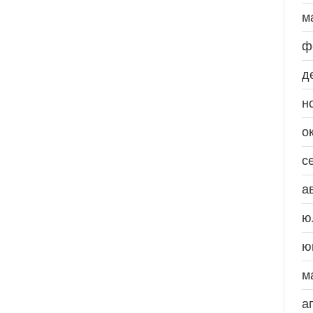
м
ф
д
н
о
с
а
ю
ю
м
а