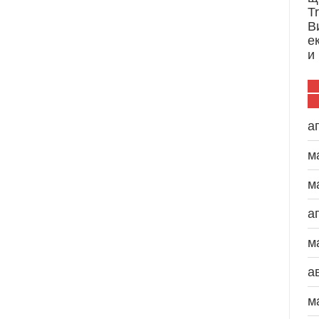
T
В
е
и
а
м
м
а
м
а
м