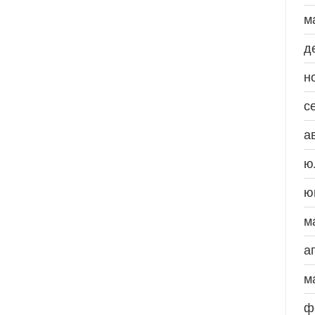
м
д
н
с
а
ю
ю
м
а
м
ф