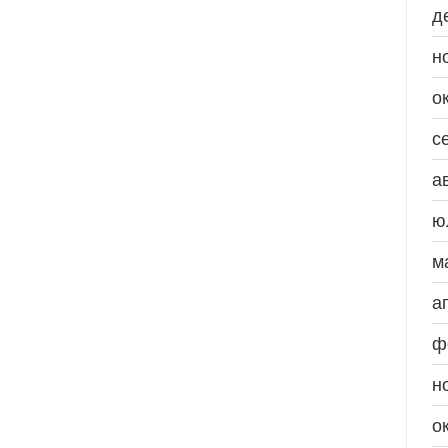
д
н
о
с
а
ю
м
а
ф
н
о