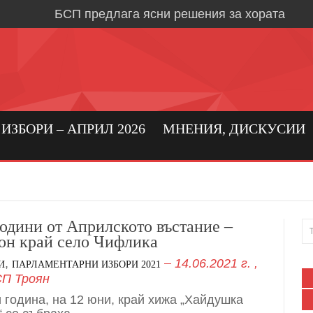
БСП предлага ясни решения за хората
Време е за социална държава, в която хора
първо място
Кристиан Вигенин: да се погрижим за бълга
бизнес!
Николай Бериевски: Връщаме държавата н
ЗБОРИ – АПРИЛ 2026
МНЕНИЯ, ДИСКУСИИ
БСП: Подкрепа за реалното производство 
бизнес в област Ловеч
Кристиан Вигенин за мира и войната
Дипломацията е единственият път към тра
години от Априлското въстание –
он край село Чифлика
Александрово и Лешница: хората най-добр
,
14.06.2021 г.
,
своите нужди
И
ПАРЛАМЕНТАРНИ ИЗБОРИ 2021
П Троян
В Градежница: среща с три поколения лев
и година, на 12 юни, край хижа „Хайдушка