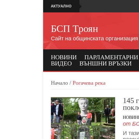
АКТУАЛНО
БСП Троян
Сайт на общинската организация
НОВИНИ
ПАРЛАМЕНТАРНИ И
ВИДЕО
ВЪНШНИ ВРЪЗКИ
Начало
/
Рогачева река
145 
покл
НОВИН
от
БС
И таз