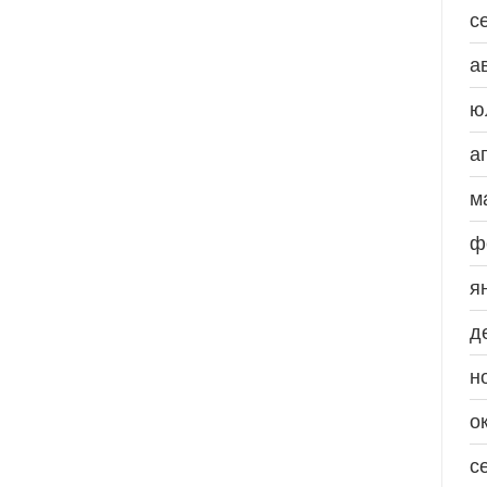
с
а
ю
а
м
ф
я
д
н
о
с