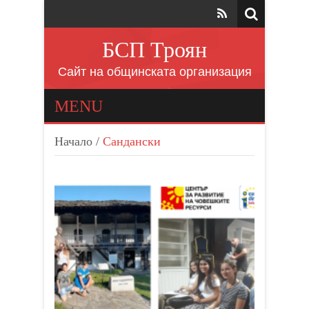
БСП Троян
Сайт на общинската организация
MENU
Начало
/
Сандански