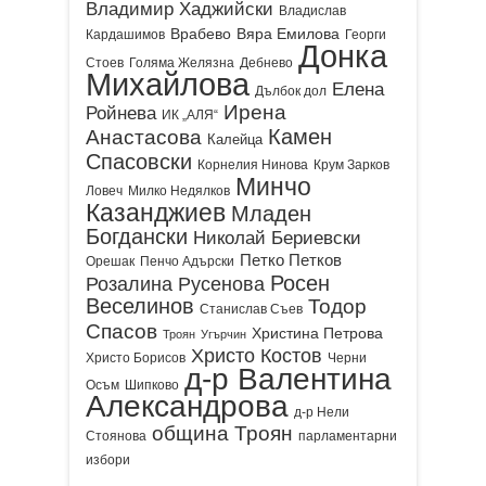
Владимир Хаджийски
Владислав
Врабево
Вяра Емилова
Кардашимов
Георги
Донка
Стоев
Голяма Желязна
Дебнево
Михайлова
Елена
Дълбок дол
Ирена
Ройнева
ИК „АЛЯ“
Камен
Анастасова
Калейца
Спасовски
Корнелия Нинова
Крум Зарков
Минчо
Ловеч
Милко Недялков
Казанджиев
Младен
Богдански
Николай Бериевски
Петко Петков
Орешак
Пенчо Адърски
Росен
Розалина Русенова
Веселинов
Тодор
Станислав Съев
Спасов
Христина Петрова
Троян
Угърчин
Христо Костов
Христо Борисов
Черни
д-р Валентина
Осъм
Шипково
Александрова
д-р Нели
община Троян
Стоянова
парламентарни
избори