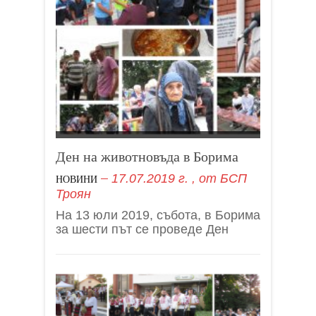
Ден на животновъда в Борима
17.07.2019 г.
, от
БСП
НОВИНИ
Троян
На 13 юли 2019, събота, в Борима
за шести път се проведе Ден