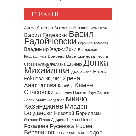
ЕТИКЕТИ
Ангел Ангелов
Ангелина Иванова
Бели Осъм
Васил
Васил Гадевски
Радойчевски
Вероника Тодорова
Владимир Хаджийски
Владислав
Врабево
Вяра Емилова
Кардашимов
Георги
Донка
Стоев
Голяма Желязна
Дебнево
Михайлова
Елена
Дълбок дол
Ирена
Ройнева
ИК „АЛЯ“
Камен
Анастасова
Калейца
Спасовски
Корнелия Нинова
Крум Зарков
Минчо
Ловеч
Милко Недялков
Казанджиев
Младен
Богдански
Николай Бериевски
Петко Петков
Орешак
Пенчо Адърски
Росен
Розалина Русенова
Веселинов
Тодор
Станислав Съев