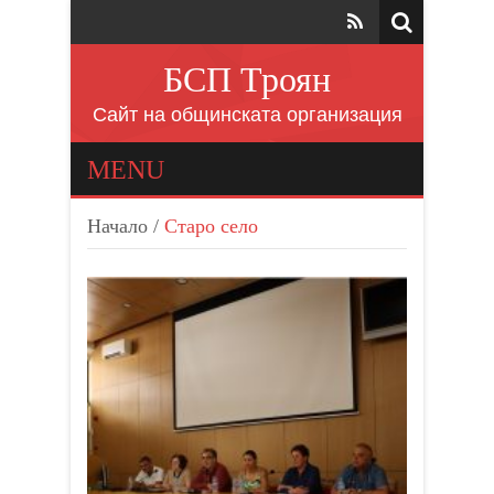
БСП Троян
Сайт на общинската организация
MENU
Начало
/
Старо село