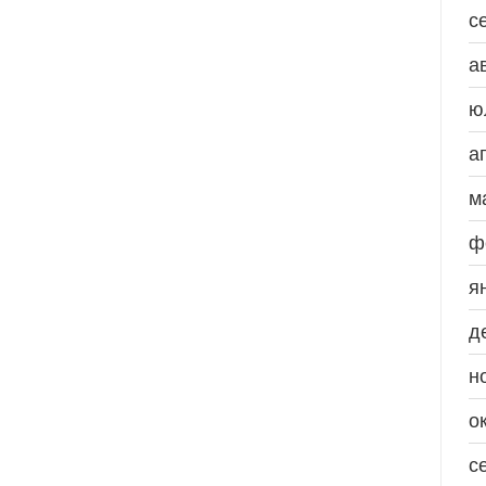
с
а
ю
а
м
ф
я
д
н
о
с