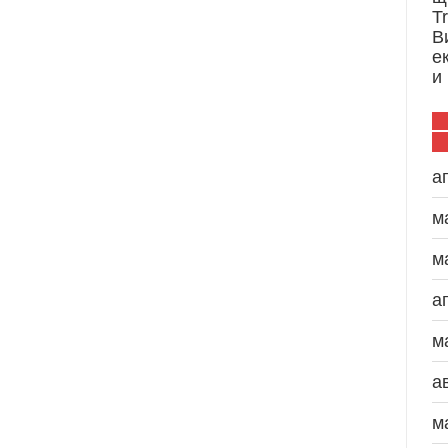
T
В
е
и
а
м
м
а
м
а
м