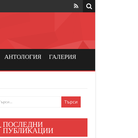
та да са на
рския
а хората
АНТОЛОГИЯ
ГАЛЕРИЯ
и българския
ен мир
е знаят
ПОСЛЕДНИ
и хора
ПУБЛИКАЦИИ