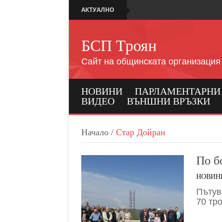
АКТУАЛНО
БСП Троян
Сайт на общинската организация
НОВИНИ
ПАРЛАМЕНТАРНИ И
ВИДЕО
ВЪНШНИ ВРЪЗКИ
Начало
/
Стар Дойран
По б
НОВИН
Пътув
70 тр