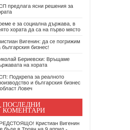
експертност в
СП предлага ясни решения за
ората
реме е за социална държава, в
оято хората да са на първо място
ристиан Вигенин: да се погрижим
а българския бизнес!
иколай Бериевски: Връщаме
ържавата на хората
СП: Подкрепа за реалното
роизводство и българския бизнес
 област Ловеч
ПОСЛЕДНИ
КОМЕНТАРИ
РЕДСТОЯЩО! Кристиан Вигенин
е бъде в Троян на 9 април -