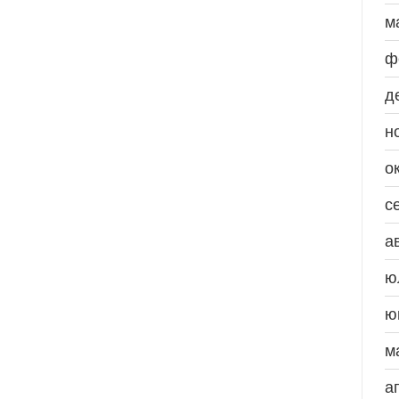
м
ф
д
н
о
с
а
ю
ю
м
а