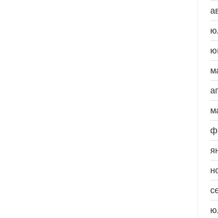
а
ю
ю
м
а
м
ф
я
н
с
ю