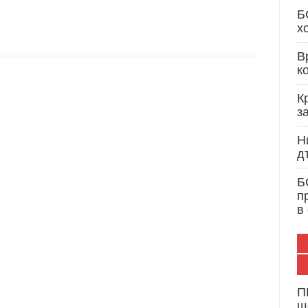
Кристиан Вигенин: Дипломатически опит и 
Б
служба на България и Европа
х
В
к
К
з
Н
д
Б
п
в
П
щ