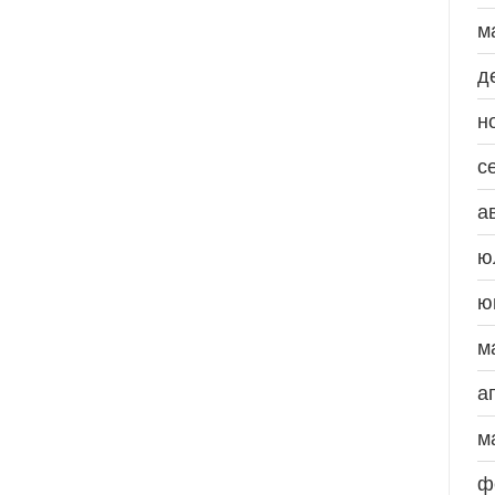
м
д
н
с
а
ю
ю
м
а
м
ф