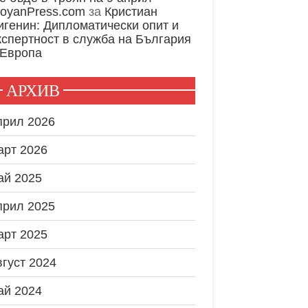
royanPress.com
за
Кристиан
игенин: Дипломатически опит и
кспертност в служба на България
 Европа
АРХИВ
прил 2026
арт 2026
ай 2025
прил 2025
арт 2025
вгуст 2024
ай 2024