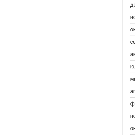
д
н
о
с
а
ю
м
а
ф
н
о