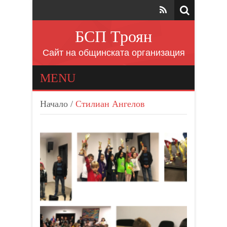
БСП Троян
Сайт на общинската организация
MENU
Начало
/
Стилиан Ангелов