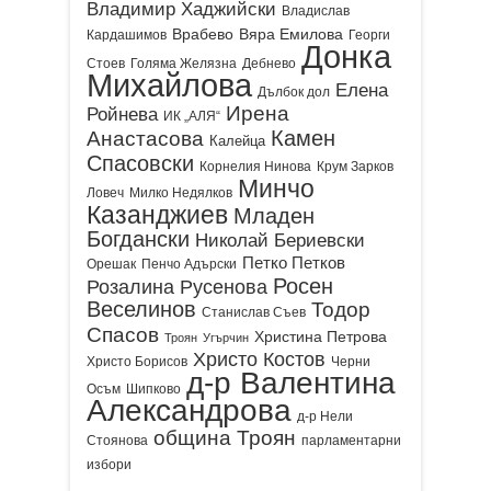
Владимир Хаджийски
Владислав
Врабево
Вяра Емилова
Кардашимов
Георги
Донка
Стоев
Голяма Желязна
Дебнево
Михайлова
Елена
Дълбок дол
Ирена
Ройнева
ИК „АЛЯ“
Камен
Анастасова
Калейца
Спасовски
Корнелия Нинова
Крум Зарков
Минчо
Ловеч
Милко Недялков
Казанджиев
Младен
Богдански
Николай Бериевски
Петко Петков
Орешак
Пенчо Адърски
Росен
Розалина Русенова
Веселинов
Тодор
Станислав Съев
Спасов
Христина Петрова
Троян
Угърчин
Христо Костов
Христо Борисов
Черни
д-р Валентина
Осъм
Шипково
Александрова
д-р Нели
община Троян
Стоянова
парламентарни
избори