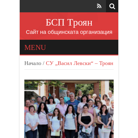
БСП Троян
Сайт на общинската организация
MENU
Начало
/
СУ „Васил Левски“ – Троян