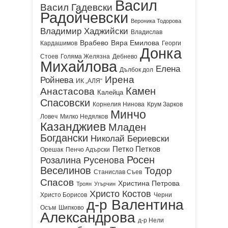
Васил
Васил Гадевски
Радойчевски
Вероника Тодорова
Владимир Хаджийски
Владислав
Врабево
Вяра Емилова
Кардашимов
Георги
Донка
Стоев
Голяма Желязна
Дебнево
Михайлова
Елена
Дълбок дол
Ирена
Ройнева
ИК „АЛЯ“
Камен
Анастасова
Калейца
Спасовски
Корнелия Нинова
Крум Зарков
Минчо
Ловеч
Милко Недялков
Казанджиев
Младен
Богдански
Николай Бериевски
Петко Петков
Орешак
Пенчо Адърски
Росен
Розалина Русенова
Веселинов
Тодор
Станислав Съев
Спасов
Христина Петрова
Троян
Угърчин
Христо Костов
Христо Борисов
Черни
д-р Валентина
Осъм
Шипково
Александрова
д-р Нели