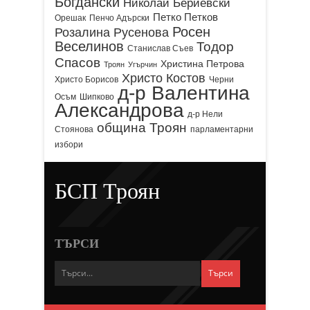
Богдански
Николай Бериевски
Петко Петков
Орешак
Пенчо Адърски
Росен
Розалина Русенова
Веселинов
Тодор
Станислав Съев
Спасов
Христина Петрова
Троян
Угърчин
Христо Костов
Христо Борисов
Черни
д-р Валентина
Осъм
Шипково
Александрова
д-р Нели
община Троян
Стоянова
парламентарни
избори
БСП Троян
ТЪРСИ