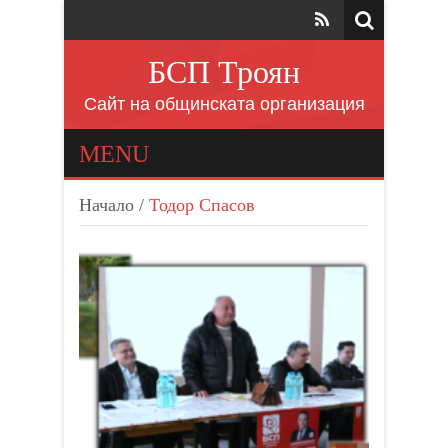
БСП Троян
Сайт на общинската организация
MENU
Начало
/
Тодор Спасов