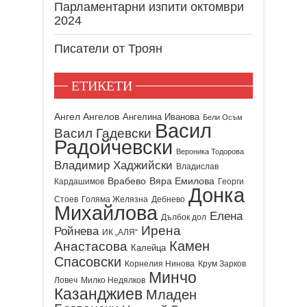
Парламентарни изпити октомври
2024
Писатели от Троян
ЕТИКЕТИ
Ангел Ангелов
Ангелина Иванова
Бели Осъм
Васил
Васил Гадевски
Радойчевски
Вероника Тодорова
Владимир Хаджийски
Владислав
Врабево
Вяра Емилова
Кардашимов
Георги
Донка
Стоев
Голяма Желязна
Дебнево
Михайлова
Елена
Дълбок дол
Ирена
Ройнева
ИК „АЛЯ“
Камен
Анастасова
Калейца
Спасовски
Корнелия Нинова
Крум Зарков
Минчо
Ловеч
Милко Недялков
Казанджиев
Младен