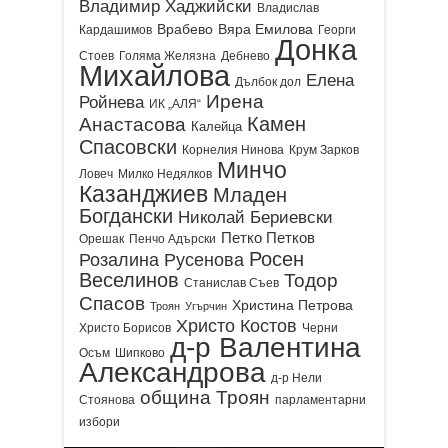
Владимир Хаджийски
Владислав
Врабево
Вяра Емилова
Кардашимов
Георги
Донка
Стоев
Голяма Желязна
Дебнево
Михайлова
Елена
Дълбок дол
Ирена
Ройнева
ИК „АЛЯ“
Камен
Анастасова
Калейца
Спасовски
Корнелия Нинова
Крум Зарков
Минчо
Ловеч
Милко Недялков
Казанджиев
Младен
Богдански
Николай Бериевски
Петко Петков
Орешак
Пенчо Адърски
Росен
Розалина Русенова
Веселинов
Тодор
Станислав Съев
Спасов
Христина Петрова
Троян
Угърчин
Христо Костов
Христо Борисов
Черни
д-р Валентина
Осъм
Шипково
Александрова
д-р Нели
община Троян
Стоянова
парламентарни
избори