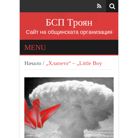
БСП Троян
Сайт на общинската организация
MENU
Начало
/
„Хлапето“ – „Little Boy