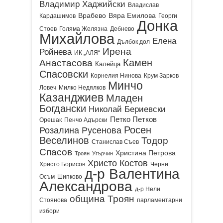
Владимир Хаджийски
Владислав
Врабево
Вяра Емилова
Кардашимов
Георги
Донка
Стоев
Голяма Желязна
Дебнево
Михайлова
Елена
Дълбок дол
Ирена
Ройнева
ИК „АЛЯ“
Камен
Анастасова
Калейца
Спасовски
Корнелия Нинова
Крум Зарков
Минчо
Ловеч
Милко Недялков
Казанджиев
Младен
Богдански
Николай Бериевски
Петко Петков
Орешак
Пенчо Адърски
Росен
Розалина Русенова
Веселинов
Тодор
Станислав Съев
Спасов
Христина Петрова
Троян
Угърчин
Христо Костов
Христо Борисов
Черни
д-р Валентина
Осъм
Шипково
Александрова
д-р Нели
община Троян
Стоянова
парламентарни
избори